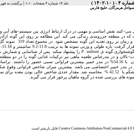
|
جلد ۱۳ شماره ۴ صفحات ۱۰-۱
برگشت به فهر
دگی می¬کنند نقش اساسی و مهمی در درک ارتباط انرژی بین سیستم¬های آبی 
که در منطقه جزرومدی زندگی می کند. این مطالعه بر روی این گونه ازآذرم
1397 تا اردیبهشت 1398 در دو خور در استان هرمزگان انجام شد تا تاثیر مکان و زمان بر 
گوشتخواری گونه ی
waltoni
.
P
را پیشنهاد میکند. پس از شناسایی و شمارش م
نوع ماده غذایی خرچنگ (Uca)، شکم¬پایان و قاب¬بالان و در بندرعباس طعمه ماهی نیز ترکیبات غذایی گونه را در دو م
دادند. در مجموع نمونه ها طعمه خرچنگ با 79.31 % در بندرعباس و شکمپایان با 54.16% در بندر خمیر بیشترین فراوانی نسبی حضور را داشت
 در بندر خمیر اختصاصی می باشد. بیشترین میزان شاخص فراوانی وقوع شکا
نمونه های بندرعباس برای طعمه های غذایی خرچنگ 68.31% و در بندرخمیر شکم پا 42.52 % محاسبه شد. مقدار عددی شاخص خالی بودن معده 
Creative Commons Attribution-NonCommercial 4.0 In
قابل بازنشر است.