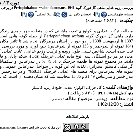
دوره ۱۳، شماره ۴ - ( ۱۰-۱۴۰۲ )
بررسی رژیم غذایی ماهی گل‌خورک گونه Periophthalmus waltoni koumans, 1941 در برخی سواحل هرمزگان، خلیج فارس
*
،
،
سمانه طهماسبی
احسان کامرانی
لیلا عبدلی
چکیده:
(۲۶۸۴ مشاهده)
مطالعه ترکیب غذایی و اکولوژی تغذیه ماهیانی که در منطقه جزر و مدی زن
ارد. ماهی گل خورک گونه
Periophthalmus waltoni
از جمله گونه¬هایی است 
بت شده است. شاخص نسبی طول روده و ترکیب رژیم غذایی، عادت غذایی 
معده در هر دو ایستگاه، سه 
گرافیکی کاستلو استراتژی تغذیه ای این گونه در سواحل بندرعباس عمومی و
بندر خمیر و بندرعباس 21.49 و 13.86 محاسبه شد که نشان دهنده آن است که نمونه های بررسی شده در گروه ماهیان پرخور قرار می گیرند.
واژه‌های کلیدی:
،
،
،
گل خورک
اکولوژی تغذیه
خلیج فارس
کاستلو.
(۸۳۰ دریافت)
متن کامل
[PDF 576 kb]
نوع مطالعه:
| موضوع مقاله:
پژوهشي
تخصصي
انتشار: 1402/12/20
بازنشر اطلاعات
این مقاله تحت شرایط
ternational License