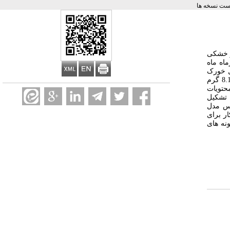
ست نسخه ها
و خشکی
اه ماه
روی تغذیه این گونه مشخص شود. در مجموع تعداد 319 نمونه گل خورک
(184 نمونه از بندرخمیر و 135 نمونه از بندرعباس) جمع آوری و مورد بررسی قرار گرفت. بازه طولی و وزنی نمونه ها به ترتیب 11.8-9.2 سانتیمتر و 15.18-8.1 گرم
حتویات
نطقه تشکیل
ند. براساس مدل
ر برای
برای نمونه های