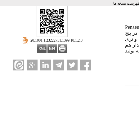
فهرست نسخه ها
ظور بررسی سطوح مختلف سیاه‌دانه جیره بر غلظت کلسترول و تری گلیسرید پلاسمای میگوی پاسفید غربی (Penaeus
و 5 درصد به طور جداگانه در پنج
ذادهی، سطح کلسترول و تری
‎ 20.1001.1.23222751.1399.10.1.2.8
ار کنترل کمتر بود (05/0 > P). کمترین مقدار هم
ه تولید