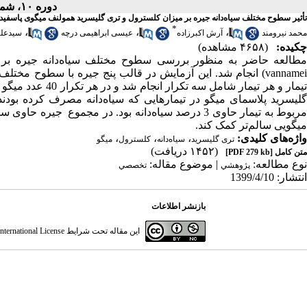
دوره ۱۰، شماره ۱ - ( تابستان ۱۳۹۹ )
تأثیر سطوح مختلف سیاه‌دانه جیره بر میزان کلسترول و تری گلیسرید همولنف میگوی پاسفید غربی ( vannamei
*
،
،
،
محمد نیرومند
آرش اکبرزاده
عیسی ابراهیمی درچه
سیدعلی
چکیده:
(۴۶۵۸ مشاهده)
مربوط به تیمار حاوی 3 درصد سیاه‌دانه بود. در مجموع 
میگویی سالم‌تر کمک کند.
واژه‌های کلیدی:
،
،
،
تری گلیسرید
سیاه‌دانه
کلسترول
میگو
(۱۴۵۲ دریافت)
متن کامل
[PDF 279 kb]
نوع مطالعه:
| موضوع مقاله:
پژوهشي
تخصصي
انتشار: 1399/4/10
بازنشر اطلاعات
این مقاله تحت شرایط
ternational License