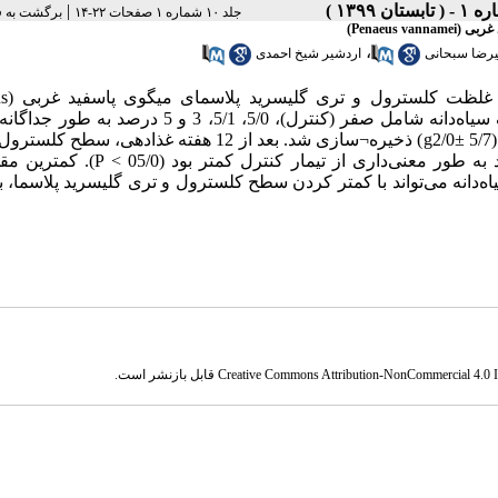
|
جلد ۱۰ شماره ۱ صفحات ۲۲-۱۴
برگشت به 
Penaeus)
،
رضا سبحانی
اردشیر شیخ احمدی
مطالعه حاضر به من
vannamei) انجام شد. این آزمایش در قالب پنج جیره با سطوح مختلف سیاه‌دانه شامل صفر (کنترل)، 5/0، 5/1، 3 
تیمار و هر تیمار شامل سه تکرار انجام شد و در هر تکرار 40 عدد میگو (g2/0± 5/7) ذخیره¬سازی شد. بعد از 12 هفته غ
گلیسرید پلاسمای میگو در تیمارهایی که سیاه‌دانه مصرف کرده بودند به طور معنی‌داری از تیم
جیره حاوی سیاه‌دانه می‌تواند با کمتر کردن سطح کلسترول و تری گلیسرید پلاسما، ب
Creative Commons Attribution-NonCommercial 4.0 In
قابل بازنشر است.