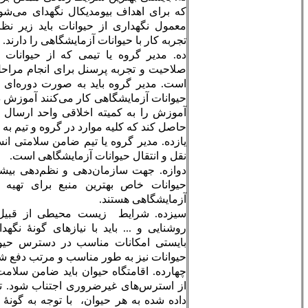
که برای اهداف بیومدیکال نگهدای می‌شوند فراهم شود. به طور
معمول نگهداری از حیوانات باید زیر نظر دامپزشکانی باشد که
تجربه کار با حیوانات آزمایشگاهی را دارند.
ده. مدیر گروه یا تیمی که از حیوانات استفاده می‌کنند ضامن
صلاحیت و تجربه پرسنل برای انجام مراحل آزمایش روی حیوانات
است. مدیر گروه باید به صورت دوره‌ای کلیه افرادی را که روی
حیوانات آزمایشگاهی کار می‌کنند آموزش داده و نسخه‌ای از تأییدیه
آموزش را به کمیته اخلاقی واحد ارسال دارد و همچنین اطمینان
حاصل کند که کلیه موارد در گروه و تیم به کار گرفته می‌شود.
یازده. مدیر گروه یا تیم ضامن سلامتی انسان و حیوان طی فرایند
نقل و انتقال حیوانات آزمایشگاهی است.
دوازه. جهت سازمان‌دهی و نظم‌دهی بیشتر مؤسسه‌های پرورش
حیوانات خاص بهترین منبع برای تهیه و تحویل حیوانات رایج
آزمایشگاهی هستند.
سیزده. شرایط زیست محیطی از قبیل دما، رطوبت، تهویه،
روشنایی و ... باید با نیازهای گونۀ نگهداری شده سازگار باشد.
بایستی امکانات مناسب در دسترس حیوان بوده و پسماندهای
حیوانات نیز به طور مناسب و مرتب دفع شوند.
چهارده. اقامتگاه حیوان باید ضامن سلامت عمومی حیوان باشد و
از استرس‌های غیرضروری اجتناب شود. توجه به فضای اختصاص
داده شده به هر حیوان، با توجه به گونۀ آن ضروری است و باید