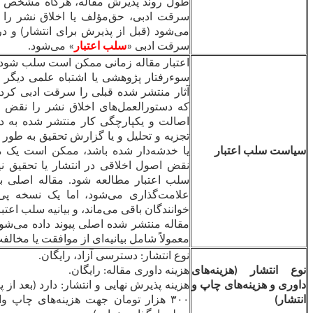
طول روند پذیرش مقاله، هرگاه مشخص شود که مقاله‌ای قوانین
سرقت ادبی، حق‌مؤلف یا اخلاق نشر را رعایت نکرده است،
رد
می‌شود (قبل از پذیرش برای انتشار) و در صورت انتشار به دلیل
سرقت ادبی «
سلب اعتبار
» می‌شود.
اعتبار مقاله زمانی ممکن است سلب شود که یافته‌های آن به دلیل
سوء‌رفتار پژوهشی یا اشتباه علمی دیگر قابل اعتماد تلقی نشود،
آثار منتشر شده قبلی را سرقت ادبی کرده باشد، یا مشخص شود
که دستورالعمل‌های اخلاق نشر را نقض کرده است. هنگامی که
اصالت و یکپارچگی کار منتشر شده به دلیل اشتباهات در انجام،
تجزیه و تحلیل و یا گزارش تحقیق به طور قابل ملاحظه‌ای تضعیف
یا خدشه‌دار شده باشد، ممکن است یک مقاله سلب اعتبار شود.
نقض اصول اخلاقی در انتشار یا تحقیق نیز ممکن است منجر به
سلب اعتبار مطالعه شود. مقاله اصلی به عنوان «
سلب اعتبار
»
علامت‌گذاری می‌شود، اما یک نسخه پی‌دی‌اف آن در دسترس
خوانندگان باقی می‌ماند، و بیانیه سلب اعتبار به صورت دو طرفه به
مقاله منتشر شده اصلی پیوند داده می‌شود. اظهارات سلب اعتبار
معمولاً شامل بیانیه‌ای از موافقت یا مخالفت نویسندگان است.
نوع انتشار: دسترسی آزاد، رایگان.
ی
هزینه داوری مقاله: رایگان.
 و
هزینه پذیرش نهایی و انتشار: دارد (بعد از پذیرش نهایی مقاله، مبلغ
۳۰۰ هزار تومان جهت هزینه‌های چاپ واریز گردد؛ و در سامانه