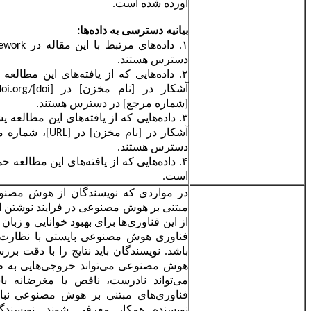
آورده شده است.
بیانیه دسترسی به داده‌ها:
۱. داده‌های مرتبط با این مقاله در
Open Science Framework
در
دسترس هستند.
۲. داده‌هایی که از یافته‌های این مطالعه حمایت می‌کنند به طور
آشکار در [نام مخزن] در
http://doi.org/[doi]
، شمارۀ مرجع
[شماره مرجع] در دسترس هستند.
۳. داده‌هایی که از یافته‌های این مطالعه پشتیبانی می‌کنند، به طور
آشکار در [نام مخزن] در [
URL
]، شماره مرجع [شماره مرجع] در
دسترس هستند.
۴. داده‌هایی که از یافته‌های این مطالعه حمایت می‌کند در دسترس
است.
در مواردی که نویسندگان از هوش مصنوعی مولد و فناوری‌های
مبتنی بر هوش مصنوعی در فرایند نوشتن استفاده می‌کنند، تنها باید
از این فناوری‌ها برای بهبود خوانایی و زبان استفاده کنند. استفاده از
فناوری هوش مصنوعی بایستی با نظارت و کنترل انسانی همراه
باشد. نویسندگان باید نتایج را با دقت بررسی و ویرایش کنند، زیرا
هوش مصنوعی می‌تواند خروجی‌هایی به ظاهر معتبر تولید کند که
می‌تواند نادرست، ناقص یا مغرضانه باشد. هوش مصنوعی و
فناوری‌های مبتنی بر هوش مصنوعی نباید به عنوان نویسنده یا
نویسنده همکار معرفی شوند. نویسندگی مستلزم وظایف و