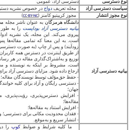
دسترسی آزاد، عمومی
مجله تعریف
دواج
در خصوص نشریه دسترسی آزاد را می‌پذیرد.
مجوز کرییتیو کامنز (
)
CC-BY-NC
دانشگاه هرمزگان
به عنوان ناشر مجله
مجله«
بوم‌شناسی آبزیان
»
،
بیانیه دسترسی آزاد بوداپست
را به طور کامل می‌پذیرد و از آن
پیروی می‌کند. این مجله، یک نشریه ادواری کاملاً دسترسی آزاد
است. به این معنا که تمامی مقاله‌ها پس از پذیرش (به صورت
زودآیند) و پس از چاپ (به صورت دسترسی آزاد و رایگان) بلافاصله
از طریق اینترنت در دسترس همه کاربران قرار می‌گیرد. استفاده،
توزیع و به‌اشتراک‌گذاری مقاله در هر رسانه، شبکه و وبگاهی مجاز
است، مشروط بر اینکه به نویسنده و مجله به درستی استناد و
ارجاع داده شود.
مزایای دسترسی آزاد برای نویسندگان عبارتند از:
- حفظ حق‌مؤلف توسط نویسندگان مقاله؛
- دسترسی رایگان و آزاد برای کلیه خوانندگان و کاربران در سراسر
جهان؛
- افزایش دسترس‌پذیری، رؤیت‌پذیری، مشاهده‌پذیری و خوانایی
مقاله‌ها؛
- افزایش استناد به مقاله‌ها؛
- فقدان محدودیت مکانی برای دسترسی؛ و
- انتشار سریع و به‌موقع.
ما کلیه شرایط و ضوابط
کوپ
را در مورد سرقت ادبی در