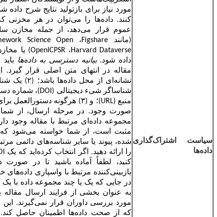
مورد نیاز برای بازتولید نتایج شرح داده شده در مقاله را واسپاری
کنند. داده‌ها را می‌توان در هر مخزنی که داده‌ها را در دسترس
عموم قرار می‌دهد، از جمله مخازن سازمانی، مخازن عمومی
(مانند
Figshare
،
Open
Science
Framework
،
Zenodo
،
Dryad
،
Harvard Dataverse
،
OpenICPSR
) یا مخازن خاص موضوعی، قرار
داده شود.
بیانیه دسترسی به داده‌ها
باید قبل از منابع و مآخذ در
مقاله در انتهای متن اصلی قرار گیرد. این بیانیه باید شامل (۱)
نشانه‌ای از محل داده‌ها باشد؛ (۲) یک شناسه منحصربه‌فرد، مانند
شناساگر شیء دیجیتالی (
DOI
)، شماره دسترسی، یا جاینمای جهانی
منبع (
URL
)؛ و (۳) هرگونه دستورالعمل برای دسترسی به داده‌ها، در
صورت وجود. در مرحله ارسال، از شما پرسیده می‌شود که آیا
مجموعه داده‌ای مرتبط با مقاله وجود دارد یا خیر. اگر پاسخ شما
مثبت است، از شما خواسته می‌شود که
DOI
،
DOI
از پیش ثبت
ی
شده، پیوند یا سایر شناسه‌های دائمی مرتبط با مجموعه(های) داده
را ارائه دهید. اگر انتخاب کرده‌اید که یک
DOI
از قبل ثبت‌شده ارائه
کنید، لطفاً آماده باشید تا در صورت درخواست داوران،
URL
بازبینی‌کننده مرتبط با واسپاری داده‌های خود را به اشتراک بگذارید.
در جایی که یک یا چند مجموعه داده با یک مقاله مرتبط است، اینها
به عنوان بخشی از فرایند ارسال مقاله به مجله به طور رسمی
مورد بررسی داوران قرار نمی‌گیرند. این مسئولیت نویسنده است
که از صحت داده‌ها اطمینان حاصل کند. هرگونه خطا در داده‌ها