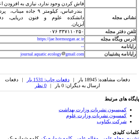
فاش کردن وجود ندارد، نیازی به افزودن اعلامیه نیست.
بندرعباس، کیلومتر ۹ جاده میناب، پردیس دانشگاه هرمزگان،
دانشکده علوم و فنون دریایی، دفتر مجله بوم‌شناسی
آبزیان.
۳۳۷۱۱۰۲۵۰ ۰۷۶
https://jae.hormozgan.ac.ir
--
journal.aquatic.ecology
gmail.com
دفعات چاپ: 1531 بار
| دفعات
ه دیگران: 0 بار |
0 نظر
وزارت بهداشت
زارت علوم
ه علمی
,
کلمه شماره یک
, کلمه شماره یک,