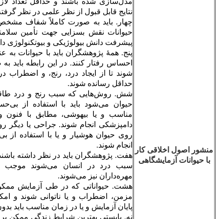
مدل‌سازی شده باشند و حداقل تعداد لازم برای به دست آوردن
نتایج قابل قبول از نظر علمی در نظر گرفته شود.
چهار. باید به صورت کاملاً شفاف مشخص شود که آزمایش روی
حیوانات نقش بسزایی جهت تأمین سلامتی انسان یا حیوان و یا
پیشرفت دانش بیولوژیکی و بیوتکنولوژی دارد.
پنج. همۀ پژوهشگران باید با حیوانات به عنوان موجوداتی با درک و
احساس رفتار کنند. در این رابطه باید به صورت درست نگهداری
شوند تا از ایجاد درد، رنج، و اضطراب در آنها پرهیز شود و یا به
حداقل رسانده شوند.
شش. روش‌هایی که سبب رنج و درد طاقت‌فرسا یا اضطراب در
حیوان می‌شود باید با استفاده از بی‌حس‌کننده و آرامبخش‌های
مناسب و یا بیهوشی، مطابق با فنون و روش‌های مورد قبول
دامپزشکی انجام شوند. جراحی یا دیگر روش‌های درد ناک نباید بر
روی حیوان هوشیار و یا با استفاده از بی‌حس‌کننده‌های موضعی،
انجام شوند.
ر
هفت. پژوهشگران باید در نظر داشته باشند روش‌ها و ابزارهایی که
سبب درد در انسان می‌شوند موجب درد در سایر گونه‌های
مهره‌داران نیز می‌شوند.
هشت. حیواناتی که در طی آزمایش ممکن است دچار درد و رنج
مزمن، اضطراب و یا ناتوانی شوند و امکان درمانشان نیست در
پایان آزمایش و یا در زمان مناسب باید بدون درد کشته شوند.
نه. بایستی بهترین شرایط زندگی ممکن برای حیوانات آزمایشگاهی