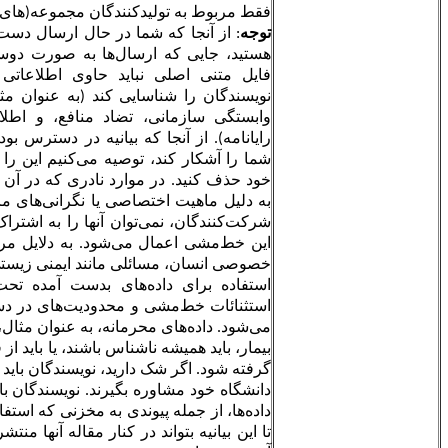
فقط مربوط به تولیدکنندگان مجموعه(های) داده است.
توجه
: از آنجا که شما در حال ارسال دست‌نوشتۀ خود به این مجله
هستید، جایی که ارسال‌ها به صورت دوسوکور بررسی می‌شوند،
فایل متنی اصلی نباید حاوی اطلاعاتی باشد که ممکن است
نویسندگان را شناسایی کند (به عنوان مثال، نام نویسنده، آدرس
وابستگی سازمانی، تضاد منافع، و اطلاعات مربوط به آدرس
رایانامه). از آنجا که بیانیه در دسترس بودن داده‌ها می‌تواند هویت
شما را آشکار کند، توصیه می‌کنیم این را از نسخه ناشناس مقاله
خود حذف کنید. در موارد نادری که در آن داده‌های شناسایی نشده
به دلیل ماهیت اختصاصی یا نگرانی‌های مربوط به حریم خصوصی
شرکت‌کنندگان، نمی‌توان آنها را به اشتراک گذاشت، استثناهایی از
این خط‌مشی اعمال می‌شود. به دلایل مرتبط با حفاظت از حریم
خصوصی انسان، مسائلی مانند ایمنی زیستی، و/یا احترام به شرایط
استفاده برای داده‌های بدست آمده تحت مجوز اشخاص ثالث،
استثنائات خط‌مشی و محدودیت‌های در دسترسی به داده‌ها اعطاء
می‌شود. داده‌های محرمانه، به عنوان مثال، داده‌های افراد انسانی یا
بیمار، باید همیشه ناشناس باشند، یا باید از قبل اجازۀ اشتراک‌گذاری
گرفته شود. اگر شک دارید، نویسندگان باید از کمیته اخلاق مؤسسه/
دانشگاه خود مشاوره بگیرند. نویسندگان باید یک بیانیه دسترسی به
داده‌ها، از جمله پیوندی به مخزنی که استفاده کرده‌اند، داشته باشند
تا این بیانیه بتواند در کنار مقاله آنها منتشر شود. در زیر چند نمونه