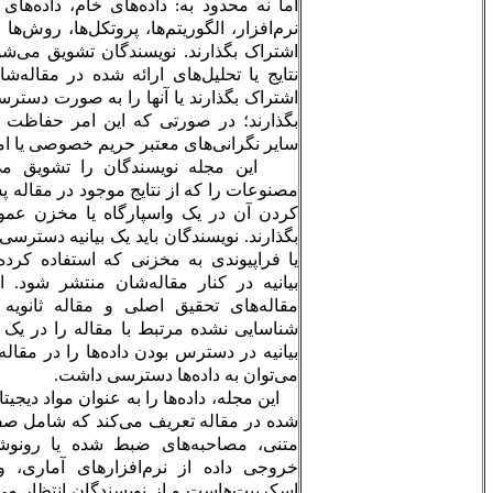
اما نه محدود به: داده‌های خام، داده‌های پردازش شده، داده‌های
نرم‌افزار، الگوریتم‌ها، پروتکل‌ها، روش‌ها و مواد، استناد کنند و به
اشتراک بگذارند. نویسندگان تشویق می‌شوند تا داده‌هایی را که از
نتایج یا تحلیل‌های ارائه شده در مقاله‌شان پشتیبانی می‌کنند، به
اشتراک بگذارند یا آنها را به صورت دسترسی آزاد در اختیار دیگران
بگذارند؛ در صورتی که این امر حفاظت از موضوعات انسانی یا
سایر نگرانی‌های معتبر حریم خصوصی یا امنیتی را نقض نمی‌کند.
این مجله نویسندگان را تشویق می‌کند تا داده‌ها و سایر
مصنوعات را که از نتایج موجود در مقاله پشتیبانی می‌کنند با آرشیو
کردن آن در یک واسپارگاه یا مخزن عمومی مناسب به اشتراک
بگذارند. نویسندگان باید یک بیانیه دسترسی به داده‌ها، شامل آدرس
یا فراپیوندی به مخزنی که استفاده کرده‌اند، داشته باشند تا این
بیانیه در کنار مقاله‌شان منتشر شود. این مجله از نویسندگان
مقاله‌های تحقیق اصلی و مقاله ثانویه می‌خواهد (۱) داده‌های
شناسایی نشده مرتبط با مقاله را در یک مخزن قرار دهند، و (۲)
بیانیه در دسترس بودن داده‌ها را در مقاله خود بگنجانند که چگونه
می‌توان به داده‌ها دسترسی داشت.
این مجله، داده‌ها را به عنوان مواد دیجیتالی زیربنای نتایج توصیف
شده در مقاله تعریف می‌کند که شامل صفحات گسترده، فایل‌های
متنی، مصاحبه‌های ضبط شده یا رونوشت‌ها، تصاویر، ویدئوها،
خروجی داده از نرم‌افزارهای آماری، و کدهای کامپیوتری، و
اسکریپت‌هاست و از نویسندگان انتظار می‌رود که حداقل داده‌های