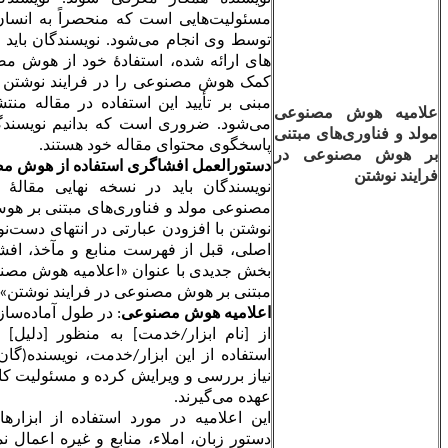
مسئولیت‌هایی است که منحصراً به انسان نسبت داده می‌شود و
توسط وی انجام می‌شود. نویسندگان باید با پیروی از دستورالعمل
های ارائه شده، استفادۀ خود از هوش مصنوعی و فناوری‌های به
کمک هوش مصنوعی را در فرایند نوشتن اثر افشاء کنند. بیانیه‌ای
مبنی بر تأیید این استفاده در مقاله منتشر شده در مجله ظاهر
ی
می‌شود. ضروری است که بدانیم نویسندگان در نهایت مسئول و
نی
پاسخگوی محتوای مقاله خود هستند.
ر
دستورالعمل افشاگری استفاده از هوش مصنوعی:
نویسندگان باید در نسخه نهایی مقالۀ خود استفاده از هوش
مصنوعی مولد و فناوری‌های مبتنی بر هوش مصنوعی را در فرایند
نوشتن با افزودن عبارتی در انتهای دست‌نوشته خود در فایل نسخه
اصلی، قبل از فهرست منابع و مآخذ، افشا کنند. این بیانیه باید در
بخش جدیدی با عنوان «اعلامیه هوش مصنوعی مولد و فناوری‌های
مبتنی بر هوش مصنوعی در فرایند نوشتن» قرار گیرد.
اعلامیه هوش مصنوعی
: در طول آماده‌سازی این اثر، نویسنده(گان)
از [نام ابزار/خدمت] به منظور [دلیل] استفاده کردند. پس از
استفاده از این ابزار/خدمت، نویسنده(گان) مطالب را در صورت
نیاز بررسی و ویرایش کرده و مسئولیت کامل محتوای نشریه را بر
عهده می‌گیرند.
این اعلامیه در مورد استفاده از ابزارهای کمکی برای بررسی
دستور زبان، املاء، منابع و غیره اعمال نمی‌شود. اگر چیزی برای