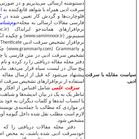
دستنوشته ارسالی می‌پذیریم و در صورتی که هرگونه تلاشی برای
سرقت ادبی همراه با شواهد قانع‌کننده به اطلاع ما برسد، بر اساس
فلوچارت‌ها و گردش کار تعیین شده در
کوپ
عمل می‌کنیم.
متن
فارسی مقالات ارسالی به مجله
«
بوم‌شناسی آبزیان
»
با استفاده از
نرم‌افزارهای همانندجو ایرانداک (
https://tik.irandoc.ac.ir
) و
سمیم‌نور (
www.samimnoor.ir
) و چکیده انگلیسی مقالات به وسیله
نرم‌افزار تشخیص سرقت ادبی
iThenticate
(
www.ithenticate.com
)
و
Grammarly
(
www.grammarly.com
) چک می‌شوند. در صورت
تشخیص سرقت ادبی در متن فارسی یا چکیده انگلیسی، بلافاصله
دفتر مجله مقاله دریافتی را رد کرده و نام نویسندگان را برای مدت
پنج سال در لیست سیاه قرار می‌دهد. بنابراین، به همه نویسندگان
ت
پیشنهاد می‌شود که قبل از ارسال مقاله خود، متن کامل آن را با
استفاده از نرم‌افزارهای تشخیص سرقت ادبی چک کنند.
سرقت علمی
شامل اقتباس از افکار و الفاظ نویسندگان دیگر،
تناظر یک به یک در بیان اندیشه‌ها و شباهت‌های ساختاری در نوشتار
یا انتساب ایده‌ها و کلمات دیگران به خود بدون ارجاع مناسب است.
در مواردی که مطالب با جمله‌بندی نویسنده دیگری آورده می‌شود،
لازم است مطلب نقل شده داخل گیومه آورده شود و شماره صفحه
مشخص شود.
دفتر مجله مقالات دریافتی را که مرتکب سرقت ادبی یا
خودسرقت ادبی شده باشند، به محض اطلاع فوراً رد می‌کند. در