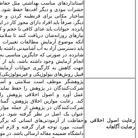
استانداردهای مناسب بهداشتی مثل حفاظت در برابر شکارچیان،
حشرات موذی و دیگر آفت‌ها حفظ شود. همچنین، بایستی فضا و
ساختار مکانی برای قرنطینه کردن و جداسازی باشد. از سوی
دیگر، صرفاً باید افراد دارای مجوز کار در این محدوده‌ها تردد نمایند.
پانزده. حیوانات باید غذای کافی با حجم و کیفیت مناسب با توجه به
نیازهای روزانه‌شان دریافت کنند تا سلامتی‌شان حفظ شود؛ مگر
آنکه موضوع آزمایش مطالعات تغییرات نیازهای تغذیه‌ای باشد و
باید دسترسی آزاد به آب آشامیدنی داشته باشند.
شانزده. در صورتی که جایگزین مناسبی به جای حیوانات زنده برای
انجام آزمایش وجود داشته باشد، باید از آن روش‏‌ها و ابزارها در
جهت کاهش به کارگیری حیوانات آزمایشگاهی استفاده شود (از
قبیل روش‌های بیولوژیکی و غیربیولوژیکی).
پژوهشگر موظف است سلامتی و آسایش جسمانی و ذهنی
شرکت‌کنندگان در پژوهش را حفظ نماید و نهایت مراقبت را به
عمل آورد و اصول اخلاقی پژوهش را در این زمینه رعایت
کند.
رعایت موازین اخلاق پژوهش، گمنام ماندن و حفظ اسرار
شرکت‌کنندگان در پژوهش از جمله مواردی است که بایستی به
عنوان یک اصل در نظر گرفته شود. در این زمینه، بایستی کد
و
حفاظت از آزمودنی‌های انسانی که برگرفته از بیانیه هلسینیکی
است، مورد توجه قرار گرفته و لازم است تأییدیه کمیته اخلاق
دانشگاه ضمیمه مقاله ارسالی باشد. در مواردی که مطالعه بر روی