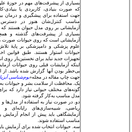
بسیاری از پیشرفت‌های مهم در حوزۀ علوم پزشکی و دامپزشکی
که صورت بنیادی، کاربردی یا بنیادی-کاربردی مطرح می‌شوند
جهت استفاده برای پیشگیری و درمان بیماری‌هایی که روش‌های
مناسب کنترل‌شان هنوز در دسترس نیستند نیازمند انجام
آزمایشاتی بر روی مدل حیوان هستند که در این رابطه پیش‌درآمد
بسیاری از پیشرفت‌های گذشته و همچنین پیشرفت‌های آتی،
آزمایشاتی است که روی حیوانات صورت می‌گیرد. به عبارت دیگر،
علوم پزشکی و دامپزشکی بر پایۀ تلاش‌های آزمایشگاهی روی
حیوانات استوار هستند. طبق قوانین اخلاقی بین‌المللی مواد یا
تجهیزات جدید نباید برای نخستین‌بار روی انسان آزمایش شوند؛ مگر
اینکه آزمایشات قبلی روی حیوانات آزمایشگاهی مناسب مبنی بر
بی‌خطر بودن آنها گزارش شده باشد. از این‌رو، رعایت موارد زیر
جهت چاپ مقاله در
مجله«
بوم‌شناسی آبزیان
»
الزامی است:
یک. محافظت از سلامت بشر و حیوانات به انجام آزمایش‌هایی روی
گونه‌های مختلف حیوانی نیاز دارد که برای هر موردی باید گونه و
مدل مناسب به‌کار گرفته شود.
دو. در صورت نیاز به استفاده از مدل‌ها و روش‌هایی مثل مدل‌های
ریاضی، شبیه‌سازی‌های رایانه‌ای و سیستم‌های بیولوژیکی
آزمایشگاهی باید پیش از انجام آزمایش روی حیوانات به صورت
مناسب استفاده شوند.
سه. حیوانات انتخاب شده برای آزمایش باید سالم و در صورت نیاز