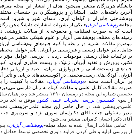
مبسوط را منتشر می‌کند؛ و توسط انتشارات
ر می‌شود. هدف از انتشار این مجله معرفی
 استادان و پژوهشگران در جنبه‌های مختلف
 گیاهان آبزی، آب‌های شور و شیرین است.
» یکی از نشریات انتشارات دانشگاه هرمزگان
امه و مجموعه‌ای از مقالات پژوهشی در
ناسی آبزیان و علوم شیلاتی منتشر می‌شود.
 رابطه با کلیه جنبه‌های بوم‌شناسی آبزیان
 و غیرزیستی بر آبزیان، تأثیر عوامل محیطی
ی موجودات دریایی، بررسی عوامل مؤثر بر
آبزیان، ژنتیک و زیست فناوری آبزیان، کلیه
 فیزیولوژی آبزیان، صید و ارزیابی ذخایر
ت‌محیطی در اکوسیستم‌های دریایی و تأثیر آن
«
بوم‌شناسی آبزیان
» مقالات با کیفیت را به
 و مقالات کوتاه به زبان فارسی می‌پذیرد.
نخستین شماره این مجله در زمستان ۱۳۹۰ منتشر شد و در همان سال
سی نشریات علمی کشور
موفق به اخذ درجه
 حال حاضر این مجله علمی
–
پژوهشی تحت
ای دکترایمان سوری نژاد و سردبیری
جناب
نی منتشر می شود.
 شده به مجله
مجله«
بوم‌شناسی آبزیان
»
پس
کردن فرایند داوری تخصصی توسط حداقل دو