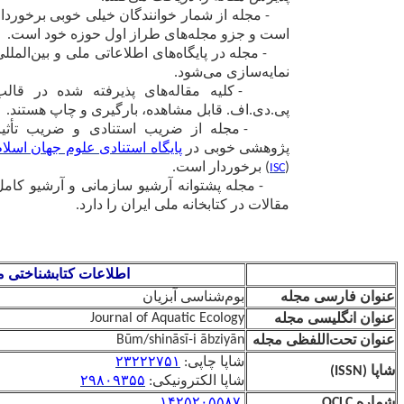
مجله از شمار خوانندگان خیلی خوبی برخوردار
 جزو مجله‌های طراز اول حوزه خود است.
مجله در پایگاه‌های اطلاعاتی ملی و بین‌المللی
‌سازی می‌شود.
- کلیه مقاله‌های پذیرفته شده در قالب
.اف. قابل مشاهده، بارگیری و چاپ هستند.
- مجله از ضریب استنادی و ضریب تأثیر
شی خوبی در
پایگاه استنادی علوم جهان اسلام
برخوردار است.
 مجله پشتوانه آرشیو سازمانی و آرشیو کامل
ت در کتابخانه ملی ایران را دارد.
اطلاعات کتابشناختی مجله
بوم‌شناسی آبزیان
Journal of Aquatic Ecology
Būm/shināsī-i ābziyān
ه
شاپا چاپی:
۲۳۲۲۲۷۵۱
شاپا الکترونیکی:
۲۹۸۰۹۳۵۵
۱۴۲۵۲۰۵۵۸۷