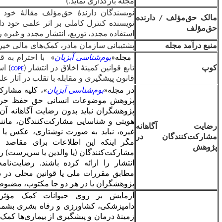
مجله بارگذاری نماید.)
نویسندگان دارندۀ حق‌مؤلف مقالۀ خود بدون محدودیت هستند.
ه
نویسنده کنترل کاملی بر اثر علمی خود دارد (به عنوان مثال، حق
استفاده مجدد، توزیع، انتشار مجدد و غیره را حفظ می‌کند).
پشتیبانی سازمان مادر، کمک‌های مالی خیریه
مجله«
بوم‌شناسی آبزیان
»
با احترام به قوانین اخلاق در نشریات،
تابع قوانین کمیتۀ اخلاق در انتشار (
) است و از آیین‌نامۀ اجرایی
COPE
قانون پیشگیری و مقابله با تقلب در آثار علمی پیروی می‌نماید.
در
مجله«
بوم‌شناسی آبزیان
»
، کلیه مشارکت‌کنندگان در مطالعه و
پژوهش موضوعات انسانی حق حفظ حریم خصوصی را دارند و
پژوهشگران نباید بدون رضایت آگاهانه آن را نقض کنند. اطلاعات
هویتی و شناسایی مشارکت‌کنندگان، مانند نام و نام خانوادگی، و
ه
غیره، نباید به صورت نوشتاری، عکس یا شجره‌نامه منتشر شود؛
ر
مگر اینکه این اطلاعات برای مقاصد علمی ضروری باشد و
مشارکت‌کنندگان (یا والدین یا سرپرست) رضایت آگاهانه کتبی برای
انتشار را ارائه کرده باشند. رضایت‌نامه مشارکت‌کنندگان باید
مطابق مقررات ملی یا قوانین محلی در دفتر مجله، در محل کار
پژوهشگران یا در هر دو جا مکتوب، مضبوط و بایگانی شود.
آزمایش بر روی حیوانات کمک مؤثری در علوم پزشکی،
دامپزشکی، کشاورزی و رفاه بشری بشمار می‌آید به نحوی که در
زمینۀ درمان و پیشگیری از بیماری‌ها کمک‌های شایانی نموده است.