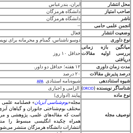
ایران، بندرعباس
دانشگاه هرمزگان
دانشگاه هرمزگان
--
فعال
دوسو ناشناس، گمنام و محرمانه برای نویسنده و داور
ی
ت
حداقل ۱۰ روز
۱۲ هفته؛ حداقل دو داور.
۲۰ درصد
شیوه‌نامه استنادی
APA
)
الزامی و اجباری
O
پیایند (ادواری)
مجله«
بوم‌شناسی آبزیان
» فصلنامه علمی و پژوهشی در زمینه‌های
مختلف بوم‌شناختی جانوران و گیاهان آبزی، آب‌های شور و شیرین
است که مقاله‌های علمی، پژوهشی و مروری به زبان فارسی به
همراه چکیده انگلیسی مبسوط را منتشر می‌کند؛ و توسط
انتشارات دانشگاه هرمزگان منتشر می‌شود.