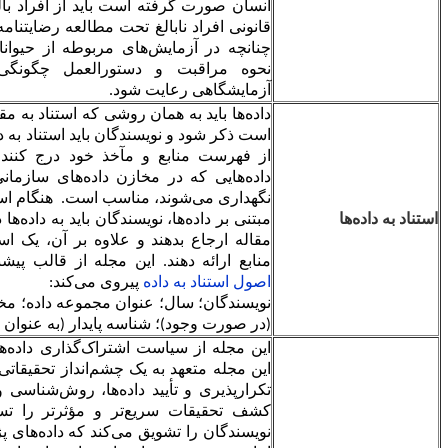
انسان صورت گرفته است باید از افراد بالغ و والدین یا سرپرست
قانونی افراد نابالغ تحت مطالعه رضایت‏نامه آگاهانه تهیه شده باشد.
چنانچه در آزمایش‌های مربوطه از حیوانات استفاده شده است،
نحوه مراقبت و دستورالعمل چگونگی استفاده از حیوانات
آزمایشگاهی رعایت شود.
داده‌ها باید به همان روشی که استناد به مقاله، کتاب و وب مرسوم
است ذکر شود و نویسندگان باید استناد به داده‌ها را به عنوان بخشی
از فهرست منابع و مآخذ خود درج کنند. استناد به داده‌ها برای
داده‌هایی که در مخازن داده‌های سازمانی، موضوعی یا عمومی
نگهداری می‌شوند، مناسب است. هنگام استناد به داده‌ها یا ادعاهای
مبتنی بر داده‌ها، نویسندگان باید به داده‌ها در محل مربوطه در متن
مقاله ارجاع بدهند و علاوه بر آن، یک استناد رسمی در فهرست
منابع ارائه دهند. این مجله از قالب پیشنهادی در
بیانیه مشترک
اصول استناد به داده
پیروی می‌کند:
نویسندگان؛ سال؛ عنوان مجموعه داده؛ مخزن داده یا آرشیو؛ نسخه
(در صورت وجود)؛ شناسه پایدار (به عنوان مثال،
DOI
).
این مجله از سیاست اشتراک‌گذاری داده‌های پایه استفاده می‌کند.
این مجله متعهد به یک چشم‌انداز تحقیقاتی بازتر است که با امکان
تکرارپذیری و تأیید داده‌ها، روش‌شناسی و استانداردهای گزارش،
کشف تحقیقات سریع
تر و مؤثرتر را تسهیل می‌کند. این مجله
نویسندگان را تشویق می‌کند که داده‌های پژوهشی خود را از جمله،