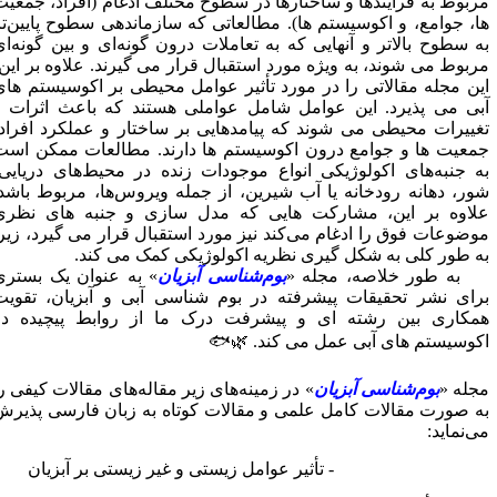
مربوط به فرایندها و ساختارها در سطوح مختلف ادغام (افراد، جمعی
ها، جوامع، و اکوسیستم ها). مطالعاتی که سازماندهی سطوح پایین‌ت
به سطوح بالاتر و آنهایی که به تعاملات درون گونه‌ای و بین گونه‌ا
مربوط می شوند، به ویژه مورد استقبال قرار می گیرند. علاوه بر این
این مجله مقالاتی را در مورد تأثیر عوامل محیطی بر اکوسیستم ها
آبی می پذیرد. این عوامل شامل عواملی هستند که باعث اثرات 
تغییرات محیطی می شوند که پیامدهایی بر ساختار و عملکرد افراد
جمعیت ها و جوامع درون اکوسیستم ها دارند. مطالعات ممکن اس
به جنبه‌های اکولوژیکی انواع موجودات زنده در محیط‌های دریایی
شور، دهانه رودخانه یا آب شیرین، از جمله ویروس‌ها، مربوط باشد
علاوه بر این، مشارکت هایی که مدل سازی و جنبه های نظر
موضوعات فوق را ادغام می‌کند نیز مورد استقبال قرار می گیرد، زیر
به طور کلی به شکل گیری نظریه اکولوژیکی کمک می کند
» به عنوان یک بستری
بوم‌شناسی آبزیان
به طور خلاصه، مجله 
برای نشر تحقیقات پیشرفته در بوم شناسی آبی و آبزیان، تقوی
همکاری بین رشته ای و پیشرفت درک ما از روابط پیچیده د
اکوسیستم های آبی عمل می کند. 🌿
» در زمینه‌های زیر مقاله‌های مقالات کیفی را
بوم‌شناسی آبزیان
مجله 
به صورت مقالات کامل علمی و مقالات کوتاه به زبان فارسی پذیر
می‌نماید
تأثیر عوامل زیستی و غیر زیستی بر آبزیان
-