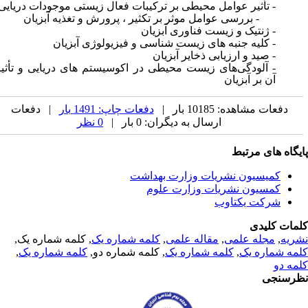
-
تأثیر عوامل محیطی بر ترکیبات فعال زیستی موجودات دریایی
بررسی عوامل موثر بر تکثیر ، پرورش و تغذیه آبزیان
-
ژنتیک و زیست فناوری آبزیان
-
کلیه جنبه های زیست شناسی و فیزیولوژی آبزیان
-
صید و ارزیابی ذخایر
آ
بزیان
- آلودگی‌های زیست محیطی در اکوسیستم های دریایی و تأثیر
آن بر آبزیان
دفعات مشاهده: 10185 بار |
دفعات چاپ: 1491 بار
| دفعات
ارسال به دیگران: 0 بار |
0 نظر
یگاه های مرتبط
کمیسیون نشریات وزارت بهداشت
کمسیون نشریات وزارت علوم
شرکت یکتاوب
مات کلیدی
ریه
,
مجله علمی
,
مقاله علمی
,
کلمه شماره یک
, کلمه شماره یک,
مه شماره یک
,
کلمه شماره یک
, کلمه شماره دو,
کلمه شماره یک
,
مه دو
رسنجی