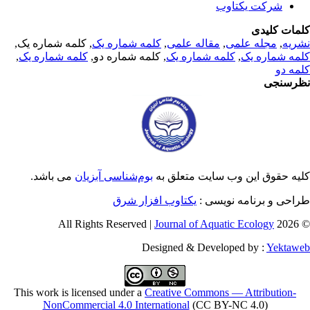
شرکت یکتاوب
مات کلیدی
ریه
,
مجله علمی
,
مقاله علمی
,
کلمه شماره یک
, کلمه شماره یک,
مه شماره یک
,
کلمه شماره یک
, کلمه شماره دو,
کلمه شماره یک
,
مه دو
رسنجی
یه حقوق این وب سایت متعلق به
بوم‌شناسی آبزیان
می باشد.
احی و برنامه نویسی :
یکتاوب افزار شرق
Journal of Aquatic Ecology
© 2026 
Designed & Developed by :
Yektaw
This work is licensed under a
Creative Commons — Attribution-
NonCommercial 4.0 International
(CC BY-NC 4.0)