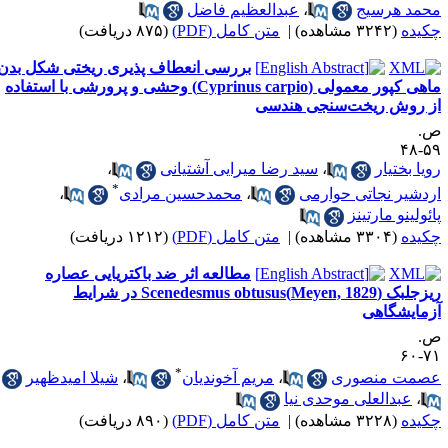
حمد هرسیج
،
عبدالعظیم فاضل
کیده
(۳۲۴۲ مشاهده)
|
متن کامل (PDF)
(۸۷۵ دریافت)
بررسی انعطاف پذیری ریختی شکل بدن
ماهی کپور معمولی (Cyprinus carpio) وحشی و پرورشی با استفاده
ز روش ریخت‌سنجی هندسی
.
۵۹-
ویا بختیار
،
سید رضا میرایی آشتیانی
،
*
ردشیر نجاتی حوارمی
،
محمدحسین مرادی
،
ائولینو مارتینز
کیده
(۳۳۰۴ مشاهده)
|
متن کامل (PDF)
(۱۲۱۲ دریافت)
مطالعه اثر ضد باکتریایی عصاره‌
ریزجلبک (Meyen, 1829)Scenedesmus obtusus در شرایط
زمایشگاهی
.
۷۱-
*
صمت منصوری
،
مریم آخوندیان
،
شیلا امیدظهیر
،
عبدالعلی موحدی نیا
کیده
(۳۲۲۸ مشاهده)
|
متن کامل (PDF)
(۸۹۰ دریافت)