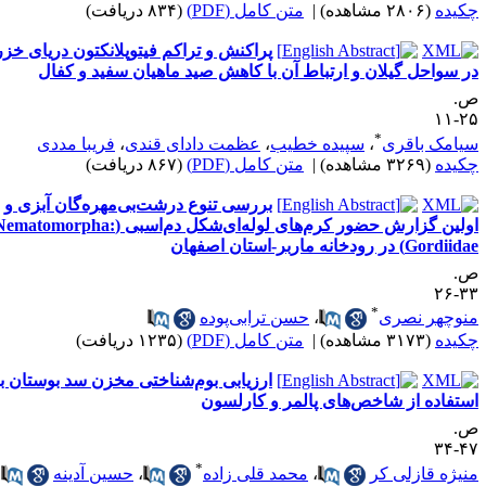
کیده
(۲۸۰۶ مشاهده)
|
متن کامل (PDF)
(۸۳۴ دریافت)
پراکنش و تراکم فیتوپلانکتون دریای خزر
ر سواحل گیلان و ارتباط آن با کاهش صید ماهیان سفید و کفال
.
۲۵-
*
یامک باقری
،
سپیده خطیب
،
عظمت دادای قندی
،
فریبا مددی
کیده
(۳۲۶۹ مشاهده)
|
متن کامل (PDF)
(۸۶۷ دریافت)
بررسی تنوع درشت‌بی‌مهره‌گان آبزی و
اولین گزارش حضور کرم‌های لوله‌ای‌شکل دم‌اسبی (Nematomorpha:
Gordii) در رودخانه ماربر-استان اصفهان
.
۳۳-
*
نوچهر نصری
،
حسن ترابی‌پوده
کیده
(۳۱۷۳ مشاهده)
|
متن کامل (PDF)
(۱۲۳۵ دریافت)
ارزیابی بوم‌شناختی مخزن سد بوستان با
ستفاده از شاخص‌های پالمر و کارلسون
.
۴۷-
*
نیژه قازلی کر
،
محمد قلی زاده
،
حسین آدینه
،