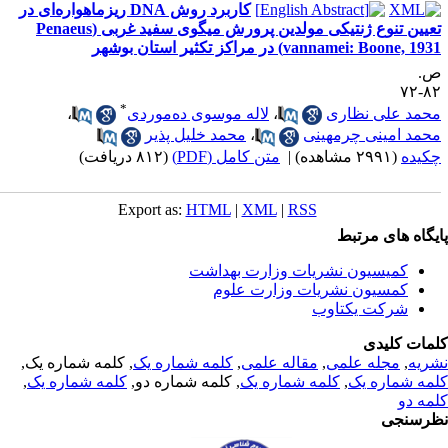
کاربرد روش DNA ریزماهواره‌ای در
تعیین تنوع ژنتیکی مولدین پرورش میگوی سفید غربی (Penaeus
vannamei: Boone, 19) در مراکز تکثیر استان بوشهر
.
۸۲-
*
حمد علی نظاری
،
لاله موسوی ده‌موردی
،
حمد امینی چرمهینی
،
محمد خلیل پذیر
کیده
(۲۹۹۱ مشاهده)
|
متن کامل (PDF)
(۸۱۲ دریافت)
Export as:
HTML
|
XML
|
RSS
یگاه های مرتبط
کمیسیون نشریات وزارت بهداشت
کمسیون نشریات وزارت علوم
شرکت یکتاوب
مات کلیدی
ریه
,
مجله علمی
,
مقاله علمی
,
کلمه شماره یک
, کلمه شماره یک,
مه شماره یک
,
کلمه شماره یک
, کلمه شماره دو,
کلمه شماره یک
,
مه دو
رسنجی