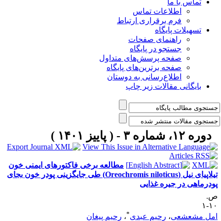
تماس با ما
اطلاعات تماس
فرم برقراری ارتباط
تسهیلات پایگاه
راهنمای صفحات
جستجو در پایگاه
صفحه پرسش‌های متداول
صفحه برترین‌های پایگاه
اطلاع‌رسانی به دوستان
بایگانی مقالات زیر چاپ
دوره ۱۲، شماره ۳ - ( پاییز ۱۴۰۱ )
مطالعه برخی فاکتورهای ایمنی خون
تیلاپیای نیل (Oreochromis niloticus) طی جایگزینی پودر خون بجای
ودرماهی در جیره غذایی
.
۱۰
*
مل مشعشعی
،
رحیم عبدی
،
رحیم پیغان