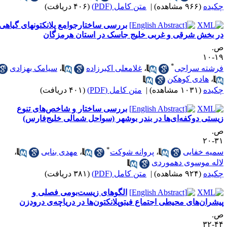
کیده
(۹۶۶ مشاهده)
|
متن کامل (PDF)
(۴۰۶ دریافت)
بررسی ساختارجوامع پلانکتونهای گیاهی
ر بخش شرقی و غربی خلیج جاسک در استان هرمزگان
.
۱۹-
*
رشته سراجی
،
غلامعلی اکبرزاده
،
سیامک بهزادی
،
هادی کوهکن
کیده
(۱۰۳۱ مشاهده)
|
متن کامل (PDF)
(۴۰۱ دریافت)
بررسی ساختار و شاخص‌های تنوع
یستی دوکفه‌ای‌‌ها در بندر بوشهر (سواحل شمالی خلیج‌فارس)
.
۳۱-
*
میه خفایی
،
پروانه شوکت
،
مهدی بنایی
،
اله موسوی دهموردی
کیده
(۹۲۴ مشاهده)
|
متن کامل (PDF)
(۳۸۱ دریافت)
الگوهای زیست‌بومی فصلی و
یشران‌های محیطی اجتماع فیتوپلانکتون‌ها در دریاچه‌ی درودزن
.
۴۴-