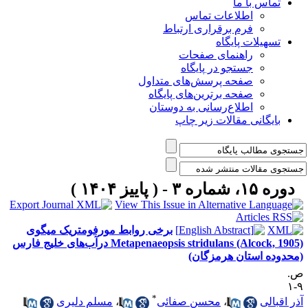
تماس با ما
اطلاعات تماس
فرم برقراری ارتباط
تسهیلات پایگاه
راهنمای صفحات
جستجو در پایگاه
صفحه پرسش‌های متداول
صفحه برترین‌های پایگاه
اطلاع‌رسانی به دوستان
بایگانی مقالات زیر چاپ
دوره ۱۵، شماره ۳ - ( پاییز ۱۴۰۴ )
برخی روابط مورفومتریک میگوی
Metapenaeopsis stridulans (Alcock, 1905) درآب‌های خلیج فارس
محدوده استان هرمزگان)
.
۹
*
ذر اقبالی
،
محسن صفائی
،
مسلم دلیری