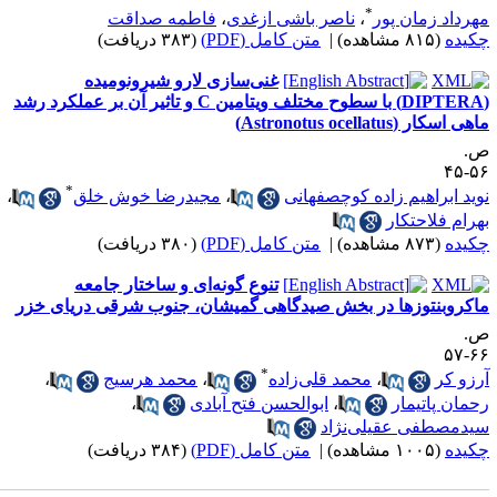
*
هرداد زمان پور
،
ناصر باشی ازغدی
،
فاطمه صداقت
کیده
(۸۱۵ مشاهده)
|
متن کامل (PDF)
(۳۸۳ دریافت)
غنی‌سازی لارو شیرونومیده
(DIPTERA) با سطوح مختلف ویتامین C و تاثیر آن بر عملکرد رشد
هی اسکار (Astronotus ocellatus)
.
۵۶-
*
وید ابراهیم زاده کوچصفهانی
،
مجیدرضا خوش خلق
،
هرام فلاحتکار
کیده
(۸۷۳ مشاهده)
|
متن کامل (PDF)
(۳۸۰ دریافت)
تنوع گونه‌ای و ساختار جامعه
اکروبنتوزها در بخش صیدگاهی گمیشان، جنوب شرقی دریای خزر
.
۶۶-
*
رزو کر
،
محمد قلی‌زاده
،
محمد هرسیج
،
حمان پاتیمار
،
ابوالحسن فتح آبادی
،
یدمصطفی عقیلی‌نژاد
کیده
(۱۰۰۵ مشاهده)
|
متن کامل (PDF)
(۳۸۴ دریافت)