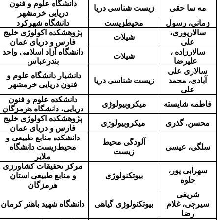
دانشگاه علوم و فنون
مه سا حقی
زیست شناسی دریا
دریایی خرمشهر
زمانی، رسول
محیطزیست
دانشگاه شهرکرد
سالارپوری،
پژوهشکده اکولوژی خلیج
شیلات
علی
فارس و دریای عمان
سالارزاده
،
دانشگاه آزاد اسلامی واحد
شیلات
علیرضا
بندرعباس
سالاری علی
دانشیار دانشگاه علوم و
آبادی، محمد
زیست شناسی دریا
فنون دریایی خرمشهر
علی
دانشکده علوم و فنون
فاطمه شایسته
میکروبیولوژی
دریایی، دانشگاه هرمزگان
پژوهشکده اکولوژی خلیج
محسن. گذری
میکروبیولوژی
فارس و دریای عمان
دانشکده
منابع
طبیعی
و
آلودگی محیط
سلگی، عیسی
محیط‌زیست دانشگاه
زیست
ملایر
مرکز تحقیقات کشاورزی
سهرابی پور،
بیوتکنولوژی
و منابع طبیعی استان
جلوه
هرمزگان
شریفی
سیرچی، غلام
بیوتکنولوژی گیاهی
دانشگاه شهید باهنر کرمان
رضا