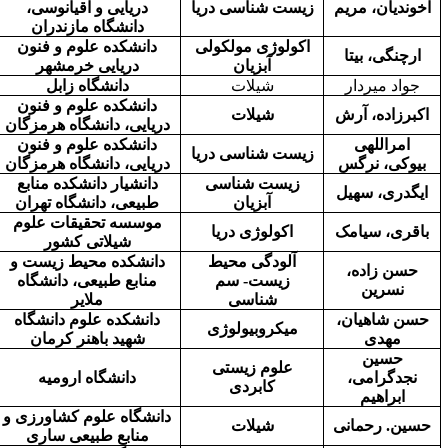
آخوندیان، مریم
زیست شناسی دریا
دریایی و اقیانوسی،
دانشگاه مازندران
اکولوژی مولکولی
دانشکده علوم و فنون
ارچنگی، بیتا
آبزیان
دریایی خرمشهر
جواد میردار
شیلات
دانشگاه زابل
دانشکده علوم و فنون
اکبرزاده، آرش
شیلات
دریایی، دانشگاه هرمزگان
امراللهی
دانشکده علوم و فنون
زیست شناسی دریا
بیوکی، نرگس
دریایی، دانشگاه هرمزگان
زیست شناسی
دانشیار دانشکده منابع
ایگدری، سهیل
آبزیان
طبیعی، دانشگاه تهران
موسسه تحقیقات علوم
باقری، سیامک
اکولوژی دریا
شیلاتی کشور
آلودگی محیط
دانشکده محیط زیست و
حسن زاده،
زیست- سم
منابع طبیعی، دانشگاه
نسرین
شناسی
ملایر
حسن شاهیان،
دانشکده علوم دانشگاه
میکروبیولوژی
مهدی
شهید باهنر کرمان
حسین
علوم زیستی
نجدگرامی،
دانشگاه ارومیه
کابردی
ابراهیم
دانشگاه علوم کشاورزی و
حسین. رحمانی
شیلات
منابع طبیعی ساری