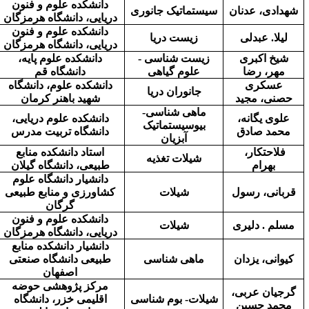
دانشکده علوم و فنون
شهدادی، عدنان
سیستماتیک جانوری
دریایی، دانشگاه هرمزگان
دانشکده علوم و فنون
لیلا. عبدلی
زیست دریا
دریایی، دانشگاه هرمزگان
شیخ اکبری
زیست شناسی -
دانشکده علوم پایه،
مهر، رضا
علوم گیاهی
دانشگاه قم
عسکری
دانشکده علوم، دانشگاه
جانوران دریا
حصنی، مجید
شهید باهنر کرمان
ماهی شناسی-
علوی یگانه،
دانشکده علوم دریایی،
بیوسیستماتیک
محمد صادق
دانشگاه تربیت مدرس
آبزیان
فلاحتکار،
استاد دانشکده منابع
شیلات تغذیه
بهرام
طبیعی، دانشگاه گیلان
دانشیار دانشگاه علوم
قربانی، رسول
شیلات
کشاورزی و منابع طبیعی
گرگان
دانشکده علوم و فنون
مسلم . دلیری
شیلات
دریایی، دانشگاه هرمزگان
دانشیار دانشکده منابع
کیوانی، یزدان
ماهی شناسی
طبیعی دانشگاه صنعتی
اصفهان
مرکز پژوهشی حوضه
گرجیان عربی،
شیلات- بوم شناسی
اقلیمی خزر، دانشگاه
محمد حسین