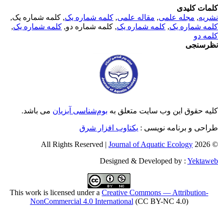
مات کلیدی
ریه
,
مجله علمی
,
مقاله علمی
,
کلمه شماره یک
, کلمه شماره یک,
مه شماره یک
,
کلمه شماره یک
, کلمه شماره دو,
کلمه شماره یک
,
مه دو
رسنجی
یه حقوق این وب سایت متعلق به
بوم‌شناسی آبزیان
می باشد.
احی و برنامه نویسی :
یکتاوب افزار شرق
Journal of Aquatic Ecology
© 2026 
Designed & Developed by :
Yektaw
This work is licensed under a
Creative Commons — Attribution-
NonCommercial 4.0 International
(CC BY-NC 4.0)