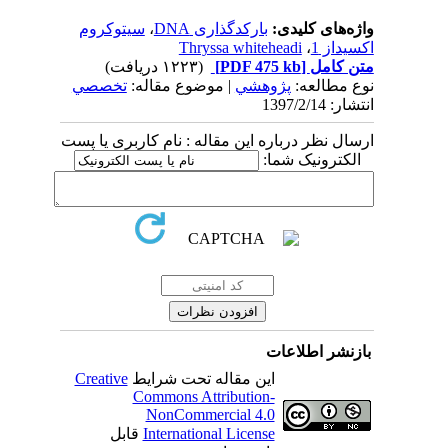
واژه‌های کلیدی:
بارکدگذاری DNA
،
سیتوکروم
اکسیداز 1
،
Thryssa whiteheadi
متن کامل
[PDF 475 kb]
(۱۲۲۳ دریافت)
نوع مطالعه:
پژوهشي
| موضوع مقاله:
تخصصي
انتشار: 1397/2/14
ارسال نظر درباره این مقاله : نام کاربری یا پست
الکترونیک شما:
بازنشر اطلاعات
این مقاله تحت شرایط
Creative
Commons Attribution-
NonCommercial 4.0
International License
قابل