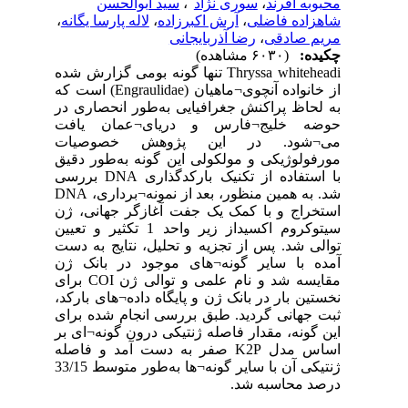
محبوبه افرند
،
سوری نژاد
،
سید ابوالحسن
شاهزاده فاضلی
،
آرش اکبرزاده
،
لاله پارسا یگانه
،
مریم صادقی
،
رضا آذربایجانی
چکیده:
(۶۰۳۰ مشاهده)
Thryssa whiteheadi تنها گونه بومی گزارش شده
از خانواده آنچوی¬ماهیان (Engraulidae) است که
به لحاظ پراکنش جغرافیایی به‌طور انحصاری در
حوضه خلیج¬فارس و دریای¬عمان یافت
می¬شود. در این پژوهش خصوصیات
مورفولوژیکی و مولکولی این گونه به‌طور دقیق
با استفاده از تکنیک بارکدگذاری DNA بررسی
شد. به همین منظور، بعد از نمونه¬برداری، DNA
استخراج و با کمک یک جفت آغازگر جهانی، ژن
سیتوکروم اکسیداز زیر واحد 1 تکثیر و تعیین
توالی شد. پس از تجزیه و تحلیل، نتایج به دست
آمده با سایر گونه¬های موجود در بانک ژن
مقایسه شد و نام علمی و توالی ژن COI برای
نخستین بار در بانک ژن و پایگاه داده¬های بارکد،
ثبت جهانی گردید. طبق بررسی انجام شده برای
این گونه، مقدار فاصله ژنتیکی درون گونه¬ای بر
اساس مدل K2P صفر به دست آمد و فاصله
ژنتیکی آن با سایر گونه¬ها به‌طور متوسط 33/15
درصد محاسبه شد.