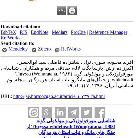
Download citation:
BibTeX
|
RIS
|
EndNote
|
Medlars
|
ProCite
|
Reference Manager
|
RefWorks
Send citation to:
Mendeley
Zotero
RefWorks
افرند محبوبه، سوری نژاد ، شاهزاده فاضلی سید ابوالحسن،
اکبرزاده آرش، پارسا یگانه لاله، صادقی مریم و همکاران.. شناسایی
مورفولوژیکی و مولکولی گونه (Wongratana, ۱۹۸۳) Thryssa
whiteheadi از جنگل‌های مانگرو تیاب استان هرمزگان . مجله بوم
شناسی آبزیان. ۱۳۹۶; ۷
()
:۱۴-۱۹
URL:
http://jae.hormozgan.ac.ir/article-۱-۷۳۷-fa.html
شناسایی مورفولوژیکی و مولکولی گونه
(Wongratana, 1983) Thryssa whiteheadi از
جنگل‌های مانگرو تیاب استان هرمزگان
*