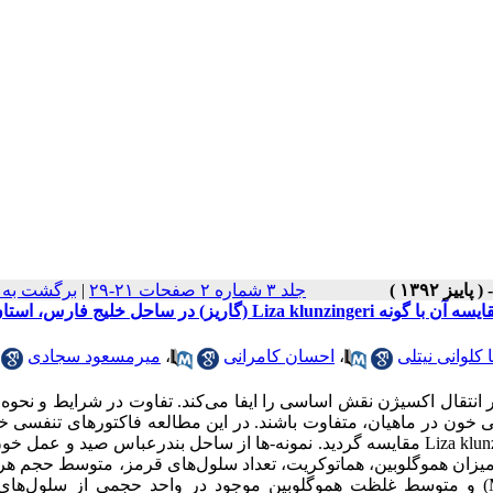
جلد ۳ شماره ۲ صفحات ۲۱-۲۹
|
برگشت به 
بررسی فاکتورهای تنفسی خون ماهی گل‌خورک Scartelaos tenuis و مقایسه آن با گونه Liza klunzingeri (گاریز) در ساحل خلیج فارس، ا
ا کلوانی نیتلی
،
احسان کامرانی
،
میرمسعود سجادی
 در انتقال اکسیژن نقش اساسی را ایفا می‌کند. تفاوت در شرایط و نحوه
خون در ماهیان، متفاوت باشند. در این مطالعه فاکتورهای تنفسی خ
گونه گل‌خورک با نام علمی Scartelaos tenuis با ماهی کاملاً آبزی Liza klunzingeri مقایسه گردید. نمونه-ها از ساحل بندرعباس صید 
یزان هموگلوبین، هماتوکریت، تعداد سلول‌های قرمز، متوسط حجم هر
قرمز (MCV)، متوسط میزان هموگلوبین در هر سلول قرمز (MCH) و متوسط غلظت هموگلوبین موجود در واحد حجمی از سلو