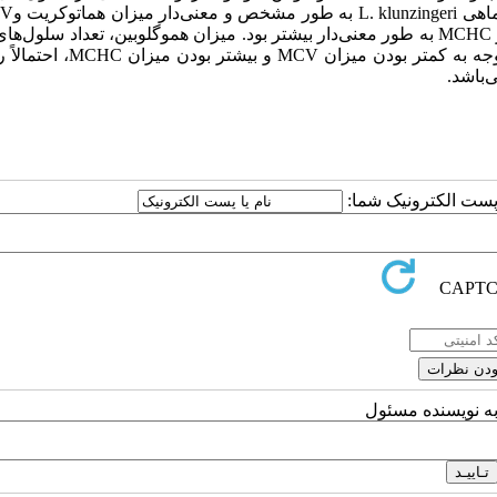
مقایسه با ماهی S. tenuis بیشتر بود. در مقابل در ماهی S. tenuis مقدار MCHC به طور معنی‌دار بیشتر بود. میزان هموگلوبین، تعداد 
و MCH دو گونه با هم تفاوت معناداری نداشت. در ماهی S. tenuisبا توجه به کمتر بو
ا پست الکترونیک شما:
به نویسنده مسئول