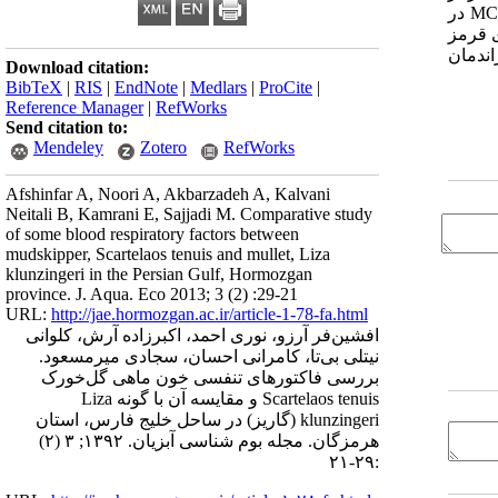
(MCHC) برای هر گونه اندازه‌گیری شد. بررسی نتایج نشان داد که در ماهی L. klunzingeri به طور مشخص و معنی‌دار میزان هماتوکریت وMCV در
سلول‌های قرمز
دن میزان MCV و بیشتر بودن میزان MCHC، احتمالاً راندمان
Download citation:
BibTeX
|
RIS
|
EndNote
|
Medlars
|
ProCite
|
Reference Manager
|
RefWorks
Send citation to:
Mendeley
Zotero
RefWorks
Afshinfar A, Noori A, Akbarzadeh A, Kalvani
Neitali B, Kamrani E, Sajjadi M. Comparative study
of some blood respiratory factors between
mudskipper, Scartelaos tenuis and mullet, Liza
klunzingeri in the Persian Gulf, Hormozgan
province. J. Aqua. Eco 2013; 3 (2) :29-21
URL:
http://jae.hormozgan.ac.ir/article-1-78-fa.html
افشین‌فر آرزو، نوری احمد، اکبرزاده آرش، کلوانی
نیتلی بی‌تا، کامرانی احسان، سجادی میرمسعود.
بررسی فاکتورهای تنفسی خون ماهی گل‌خورک
Scartelaos tenuis و مقایسه آن با گونه Liza
klunzingeri (گاریز) در ساحل خلیج فارس، استان
هرمزگان. مجله بوم شناسی آبزیان. ۱۳۹۲; ۳ (۲)
:۲۹-۲۱