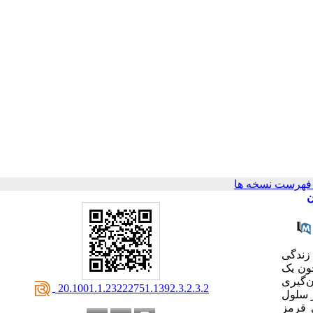
فهرست نسخه ها
ستان
 زندگی
ون یک
و عمل خون‌گیری
‎ 20.1001.1.23222751.1392.3.2.3.2
 سلول
ل‌های قرمز