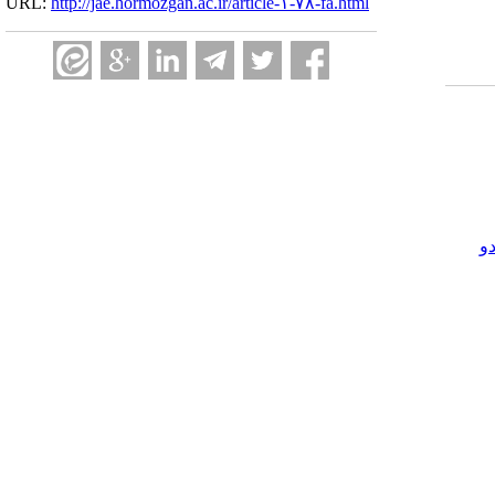
URL:
http://jae.hormozgan.ac.ir/article-۱-۷۸-fa.html
و