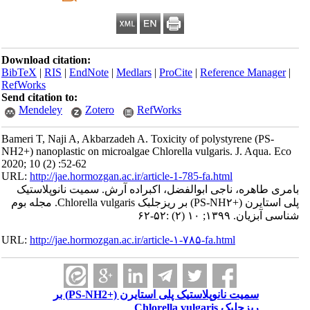
Download citation:
BibTeX
|
RIS
|
EndNote
|
Medlars
|
ProCite
|
Reference Manager
|
RefWorks
Send citation to:
Mendeley
Zotero
RefWorks
Bameri T, Naji A, Akbarzadeh A. Toxicity of polystyrene (PS-
NH2+) nanoplastic on microalgae Chlorella vulgaris. J. Aqua. Eco
2020; 10 (2) :52-62
URL:
http://jae.hormozgan.ac.ir/article-1-785-fa.html
بامری طاهره، ناجی ابوالفضل، اکبراده آرش. سمیت نانوپلاستیک
پلی استایرن (+PS-NH۲) بر ریزجلبک Chlorella vulgaris. مجله بوم
شناسی آبزیان. ۱۳۹۹; ۱۰ (۲) :۵۲-۶۲
URL:
http://jae.hormozgan.ac.ir/article-۱-۷۸۵-fa.html
سمیت نانوپلاستیک پلی استایرن (+PS-NH2) بر
ریزجلبک Chlorella vulgaris