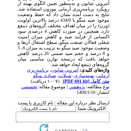
آنتروپی شانون و به‌منظور تعیین الگوی بهینه از
رویکرد برنامه‌ریزی آرمانی موزون استفاده شد.
نتایج به دست آمده نشان داد که حفظ وضعیت
موجود صید میگو با 434/0 درصد بالاترین اولویت
(وزن) را در میان اهداف مختلف گروه‌های ذینفع
دارد. همچنین در صورت کاهش 4 درصدی سود
اکتسابی از فرآیند صید و کاهش میزان امنیت
شغلی فعالان صنعت میگو، سطح اشتغال آن‌ها و
وضعیت موجود صید میگو به ترتیب به میزان 6، 5
و 8 درصد و حجم صید ضمنی 26 درصد کاهش
خواهد یافت که درنتیجه توازن مناسبی میان
گروه‌های ذینفع ایجاد خواهد شد.
واژه‌های کلیدی:
آنتروپی شانون
،
برنامه‌ریزی
آرمانی
،
بهینه‌سازی
،
شیلات
،
صیادی میگو
متن کامل
[PDF 691 kb]
(۱۰۰۷ دریافت)
نوع مطالعه:
پژوهشي
| موضوع مقاله:
تخصصي
انتشار: 1400/1/10
ارسال نظر درباره این مقاله : نام کاربری یا پست
الکترونیک شما: