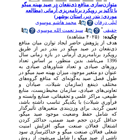
متوازن‌سازی منافع ذی‌نفعان در صید بهینه میگو
با تأکید بر رویکرد برنامه‌ریزی آرمانی (مطالعه
موردی: بندر دیر، استان بوشهر)
لیلی درفان
،
محمد هاشم موسوی
*
حقیقی
،
سید نعمت الله موسوی
چکیده:
(۴۰۲۵ مشاهده)
هدف از پژوهش حاضر ایجاد توازن میان منافع
ذی‌نفعان در صید میگو در بندر دیر از طریق
رویکرد برنامه‌ریزی آرمانی در بازه زمانی سال
1396 می‌باشد. بدین ‌منظور، بر اساس تعداد
روزهای صیادی و تعداد شناورهای صیادی به
عنوان دو متغیر موجود، میزان بهینه صید میگو در
طول فصل صید به‌گونه‌ای که منافع گروه‌های
مختلف ذینفع (سازمان شیلات، صیادان و
تعاونی‌های صیادی، سازمان محیط‌زیست، منابع
طبیعی، مراکز علمی و تحقیقاتی، صنایع وابسته و
فرآوری شیلات) با یکدیگر تناسب داشته باشد،
تعیین گردید. برای وزن‌بندی متغیرهای تأثیرگذار
که شامل حفظ وضعیت موجود صید میگو،
حداقل کردن حجم صید ضمنی، حداکثر کردن
اشتغال فعالان صنعت میگو، افزایش امنیت
شغلی فعالان صنعت میگو و حداکثرسازی سود
ناشی از صید میگو را شامل می‌شود، از روش