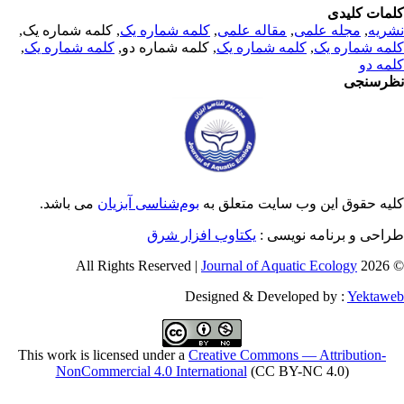
مات کلیدی
ریه
,
مجله علمی
,
مقاله علمی
,
کلمه شماره یک
, کلمه شماره یک,
مه شماره یک
,
کلمه شماره یک
, کلمه شماره دو,
کلمه شماره یک
,
مه دو
رسنجی
یه حقوق این وب سایت متعلق به
بوم‌شناسی آبزیان
می باشد.
احی و برنامه نویسی :
یکتاوب افزار شرق
Journal of Aquatic Ecology
© 2026 
Designed & Developed by :
Yektaw
This work is licensed under a
Creative Commons — Attribution-
NonCommercial 4.0 International
(CC BY-NC 4.0)