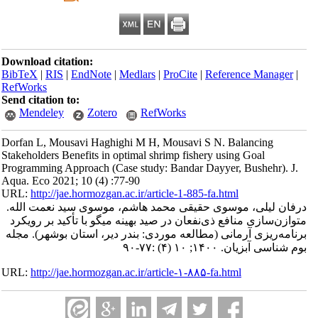
Download citation:
BibTeX
|
RIS
|
EndNote
|
Medlars
|
ProCite
|
Reference Manager
|
RefWorks
Send citation to:
Mendeley
Zotero
RefWorks
Dorfan L, Mousavi Haghighi M H, Mousavi S N. Balancing
Stakeholders Benefits in optimal shrimp fishery using Goal
Programming Approach (Case study: Bandar Dayyer, Bushehr). J.
Aqua. Eco 2021; 10 (4) :77-90
URL:
http://jae.hormozgan.ac.ir/article-1-885-fa.html
درفان لیلی، موسوی حقیقی محمد هاشم، موسوی سید نعمت الله.
متوازن‌سازی منافع ذی‌نفعان در صید بهینه میگو با تأکید بر رویکرد
برنامه‌ریزی آرمانی (مطالعه موردی: بندر دیر، استان بوشهر). مجله
بوم شناسی آبزیان. ۱۴۰۰; ۱۰ (۴) :۷۷-۹۰
URL:
http://jae.hormozgan.ac.ir/article-۱-۸۸۵-fa.html