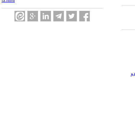
fa.html
و