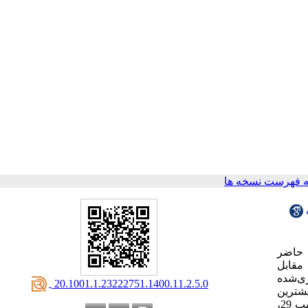
 فهرست نسخه ها
 حاضر
مقابل
آوری‌شده
‎ 20.1001.1.23222751.1400.11.2.5.0
ره هرمز، بندرعباس و بندرلنگه نشان داد باکتری‌ها در فصل بهار و در ایستگاه‌های 1St، 6St و 10St بیشترین
فراوانی را داشتد. 10 خانواده از باکتری‌ها غالباً متعلق به خانواده‌های Vibrionaceae، Entrobacteriaceae و Pseudomonadaceae با فراوانی به ترتیب 29،