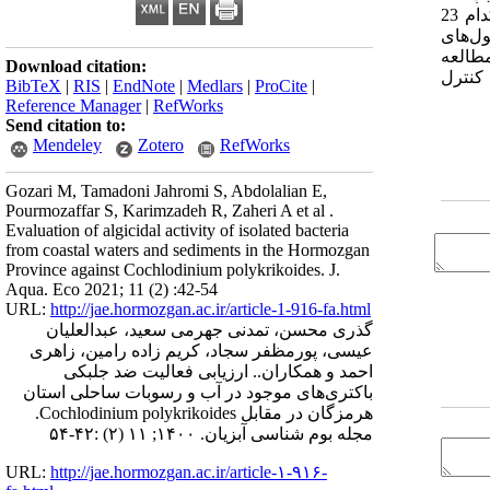
14 و 12 درصد در رسوبات شناسایی شدند. از 6 خانواده شناسایی‌شده در نمونه‌های آب، خانواده‌های Entrobacteriaceae و Vibrionaceae هرکدام 23
 کامل سلول‌های
ه غلظت µg/ml 14/3±28/90 تا 94/45±1029 بود. این مطالعه
Download citation:
 تکمیلی کنترل
BibTeX
|
RIS
|
EndNote
|
Medlars
|
ProCite
|
Reference Manager
|
RefWorks
Send citation to:
Mendeley
Zotero
RefWorks
Gozari M, Tamadoni Jahromi S, Abdolalian E,
Pourmozaffar S, Karimzadeh R, Zaheri A et al .
Evaluation of algicidal activity of isolated bacteria
from coastal waters and sediments in the Hormozgan
Province against Cochlodinium polykrikoides. J.
Aqua. Eco 2021; 11 (2) :42-54
URL:
http://jae.hormozgan.ac.ir/article-1-916-fa.html
گذری محسن، تمدنی جهرمی سعید، عبدالعلیان
عیسی، پورمظفر سجاد، کریم زاده رامین، زاهری
احمد و همکاران.. ارزیابی فعالیت ضد جلبکی
باکتری‌های موجود در آب و رسوبات ساحلی استان
هرمزگان در مقابل Cochlodinium polykrikoides.
مجله بوم شناسی آبزیان. ۱۴۰۰; ۱۱ (۲) :۴۲-۵۴
URL:
http://jae.hormozgan.ac.ir/article-۱-۹۱۶-