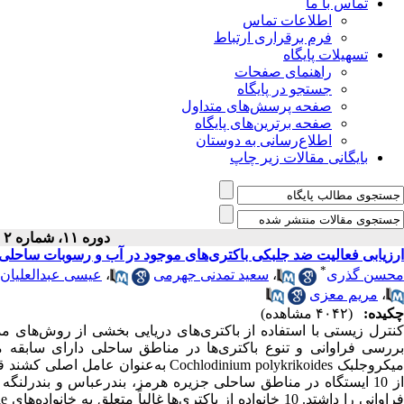
تماس با ما
اطلاعات تماس
فرم برقراری ارتباط
تسهیلات پایگاه
راهنمای صفحات
جستجو در پایگاه
صفحه پرسش‌های متداول
صفحه برترین‌های پایگاه
اطلاع‌رسانی به دوستان
بایگانی مقالات زیر چاپ
دوره ۱۱، شماره ۲ - ( پاییز ۱۴۰۰ )
ارزیابی فعالیت ضد جلبکی باکتری‌های موجود در آب و رسوبات ساحلی استان هرمزگان در م
*
محسن گذری
،
سعید تمدنی جهرمی
،
عیسی عبدالعلیان
،
مریم معزی
چکیده:
(۴۰۴۲ مشاهده)
کنترل زیستی با استفاده از باکتری‌های دریایی بخشی از روش‌های 
بررسی فراوانی و تنوع باکتری‌ها در مناطق ساحلی دارای سابقه مو
میکروجلبک Cochlodinium polykrikoides 