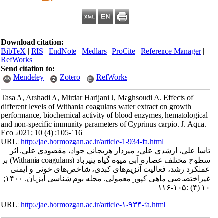
Download citation:
BibTeX
|
RIS
|
EndNote
|
Medlars
|
ProCite
|
Reference Manager
|
RefWorks
Send citation to:
Mendeley
Zotero
RefWorks
Tasa A, Arshadi A, Mirdar Harijani J, Maghsoudi A. Effects of
different levels of Withania coagulans water extract on growth
performance, biochemical activity of blood enzymes, hematological
and non-specific immunity parameters of Cyprinus carpio. J. Aqua.
Eco 2021; 10 (4) :105-116
URL:
http://jae.hormozgan.ac.ir/article-1-934-fa.html
تاسا علی، ارشدی علی، میردار هریجانی جواد، مقصودی علی. اثر
سطوح مختلف عصاره آبی میوه گیاه پنیرباد (Withania coagulans) بر
عملکرد رشد، فعالیت آنزیم‌های کبدی، شاخص‌های خونی و ایمنی
غیراختصاصی ماهی کپور معمولی. مجله بوم شناسی آبزیان. ۱۴۰۰;
۱۰ (۴) :۱۰۵-۱۱۶
URL:
http://jae.hormozgan.ac.ir/article-۱-۹۳۴-fa.html