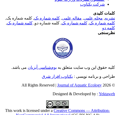
شرکت یکتاوب
مات کلیدی
ریه
,
مجله علمی
,
مقاله علمی
,
کلمه شماره یک
, کلمه شماره یک,
مه شماره یک
,
کلمه شماره یک
, کلمه شماره دو,
کلمه شماره یک
,
مه دو
رسنجی
یه حقوق این وب سایت متعلق به
بوم‌شناسی آبزیان
می باشد.
احی و برنامه نویسی :
یکتاوب افزار شرق
Journal of Aquatic Ecology
© 2026 
Designed & Developed by :
Yektaw
This work is licensed under a
Creative Commons — Attribution-