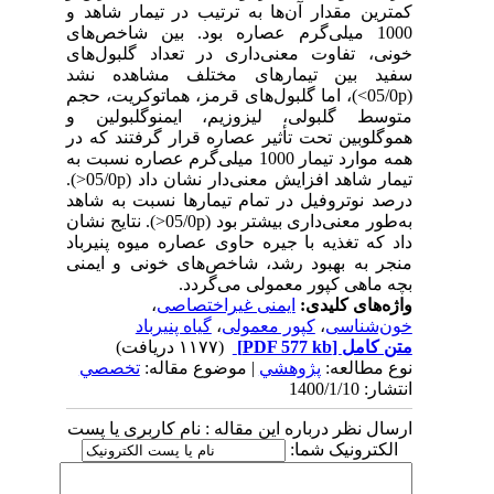
کمترین مقدار آن‌ها به ترتیب در تیمار شاهد و
1000 میلی‌گرم عصاره بود. بین شاخص‌های
خونی، تفاوت معنی‌داری در تعداد گلبول‌های
سفید بین تیمارهای مختلف مشاهده نشد
(05/0p>)، اما گلبول‌های قرمز، هماتوکریت، حجم
متوسط گلبولی، لیزوزیم، ایمنوگلبولین و
هموگلوبین تحت تأثیر عصاره قرار گرفتند که در
همه موارد تیمار 1000 میلی‌گرم عصاره نسبت به
تیمار شاهد افزایش معنی‌دار نشان داد (05/0p<).
درصد نوتروفیل در تمام تیمارها نسبت به شاهد
به‌طور معنی‌داری بیشتر بود (05/0p<). نتایج نشان
داد که تغذیه با جیره حاوی عصاره میوه پنیرباد
منجر به بهبود رشد، شاخص‌های خونی و ایمنی
بچه ماهی کپور معمولی می‌گردد.
واژه‌های کلیدی:
ایمنی غیراختصاصی
،
خون‌شناسی
،
کپور معمولی
،
گیاه پنیرباد
متن کامل
[PDF 577 kb]
(۱۱۷۷ دریافت)
نوع مطالعه:
پژوهشي
| موضوع مقاله:
تخصصي
انتشار: 1400/1/10
ارسال نظر درباره این مقاله : نام کاربری یا پست
الکترونیک شما: