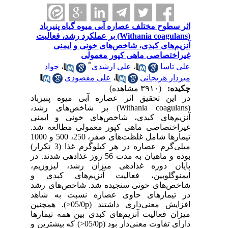
اثر سطوح مختلف عصاره آبی میوه گیاه پنیرباد
(Withania coagulans) بر عملکرد رشد، فعالیت
آنزیم‌های کبدی، شاخص‌های خونی و ایمنی
غیراختصاصی ماهی کپور معمولی
*
علی تاسا
،
علی ارشدی
،
جواد
میردار هریجانی
،
علی مقصودی
چکیده:
(۳۹۱۰ مشاهده)
در این تحقیق اثر عصاره آبی میوه پنیرباد
(Withania coagulans) بر شاخص‌های رشد،
آنزیم‌های کبدی، شاخص‌های خونی و ایمنی
غیراختصاصی ماهی کپور معمولی مطالعه شد.
تیمارها شامل غلظت‌های صفر، 250، 500 و 1000
میلی‌گرم عصاره در هر کیلوگرم غذا (3 تکرار)
بوده و ماهیان به مدت 56 روز غذادهی شدند. در
پایان دوره غذادهی میزان رشد، لیزوزیم،
ایمنوگلوبین، فعالیت آنزیم‌های کبدی و
شاخص‌های خونی سنجیده شد. شاخص‌های رشد
در تیمارهای حاوی عصاره نسبت به شاهد
افزایش معنی‌داری داشتند (05/0p<). همچنین
میزان فعالیت آنزیم‌های کبدی بین همه تیمارها
دارای تفاوت معنی‌دار بود (05/0p<) که بیشترین و