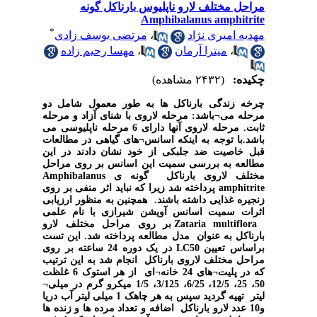
مراحل مختلف لارو ناپلیوس بارناکل گونه
Amphibalanus amphitrite
*
مهدیه امیری نژاد
،
مرتضی یوسف زادی
،
میترا آرمان
،
مهسا رحیم زاده
چکیده:
(۲۴۳۲ مشاهده)
چرخه زندگی بارناکل ها به طور معمول شامل دو
مرحله می¬باشد: مرحله لاروی با شنای آزاد و مرحله
ثابت. مرحله لاروی آنها دارای 6 مرحله ناپلیوسی می
باشد.با توجه به اینکه اسانس¬های گیاهی در مطالعات
قبل خاصیت ضد جلبکی از خود نشان دادند در این
مطالعه به بررسی سمیت این اسانس بر روی مراحل
مختلف لاروی بارناکل گونه ی Amphibalanus
amphitrite پرداخته شد زیرا که نباید اثر منفی بر روی
زنجیره غذایی داشته باشند. همچنین به منظور ارزیابی
اثرات سمیت اسانس آویشن شیرازی با نام علمی
Zataria multiflora بر روی مراحل مختلف لارو
بارناکل به عنوان مدل مطالعه پرداخته شد. این تست
براساس تعیین LC50 در یک دوره 24 ساعته بر روی
مراحل مختلف لاروی بارناکل انجام شد به این ترتیب
که در پلیت¬های 24 خانه¬ای از هر استوک 6 غلظت
50، 25، 12/5، 6/25، 3/125، 1/5 میکرو گرم در میلی¬
لیتر تهیه گردید سپس به هر چاهک 1 میلی لیتر آب دریا
و10 عدد لارو بارناکل اضافه و تعداد مرده ها و زنده ها