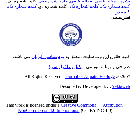
ریه
,
مجله علمی
,
مقاله علمی
,
کلمه شماره یک
, کلمه شماره یک,
مه شماره یک
,
کلمه شماره یک
, کلمه شماره دو,
کلمه شماره یک
,
مه دو
رسنجی
یه حقوق این وب سایت متعلق به
بوم‌شناسی آبزیان
می باشد.
احی و برنامه نویسی :
یکتاوب افزار شرق
Journal of Aquatic Ecology
© 2026 
Designed & Developed by :
Yektaw
This work is licensed under a
Creative Commons — Attribution-
NonCommercial 4.0 International
(CC BY-NC 4.0)