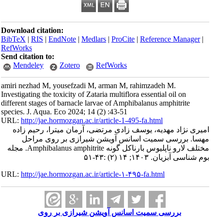
Download citation:
BibTeX
|
RIS
|
EndNote
|
Medlars
|
ProCite
|
Reference Manager
|
RefWorks
Send citation to:
Mendeley
Zotero
RefWorks
amiri nezhad M, yousefzadi M, arman M, rahimzadeh M.
Investigating the toxicity of Zataria multiflora essential oil on
different stages of barnacle larvae of Amphibalanus amphitrite
species. J. Aqua. Eco 2024; 14 (2) :43-51
URL:
http://jae.hormozgan.ac.ir/article-1-495-fa.html
امیری نژاد مهدیه، یوسف زادی مرتضی، آرمان میترا، رحیم زاده
مهسا. بررسی سمیت اسانس‌ آویشن شیرازی بر روی مراحل
مختلف لارو ناپلیوس بارناکل گونه Amphibalanus amphitrite. مجله
بوم شناسی آبزیان. ۱۴۰۳; ۱۴ (۲) :۴۳-۵۱
URL:
http://jae.hormozgan.ac.ir/article-۱-۴۹۵-fa.html
بررسی سمیت اسانس‌ آویشن شیرازی بر روی