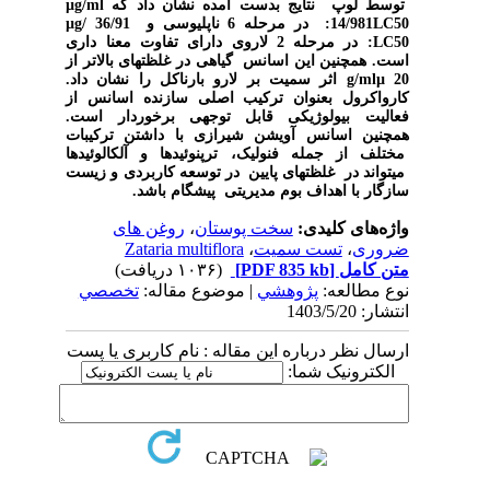
توسط لوپ نتایج بدست آمده نشان داد که µg/ml
14/981LC50: در مرحله 6 ناپلیوسی و µg/ 36/91
LC50: در مرحله 2 لاروی دارای تفاوت معنا داری
است. همچنین این اسانس گیاهی در غلظتهای بالاتر از
g/mlµ 20 اثر سمیت بر لارو بارناکل را نشان داد.
کارواکرول بعنوان ترکیب اصلی سازنده اسانس از
فعالیت بیولوژیکی قابل توجهی برخوردار است.
همچنین اسانس آویشن شیرازی با داشتن ترکیبات
مختلف از جمله فنولیک، ترپنوئیدها و آلکالوئیدها
میتواند در غلظتهای پایین در توسعه کاربردی و زیست
سازگار با اهداف بوم مدیریتی پیشگام باشد.
واژه‌های کلیدی:
سخت پوستان
،
روغن های
ضروری
،
تست سمیت
،
Zataria multiflora
متن کامل
[PDF 835 kb]
(۱۰۳۶ دریافت)
نوع مطالعه:
پژوهشي
| موضوع مقاله:
تخصصي
انتشار: 1403/5/20
ارسال نظر درباره این مقاله : نام کاربری یا پست
الکترونیک شما: