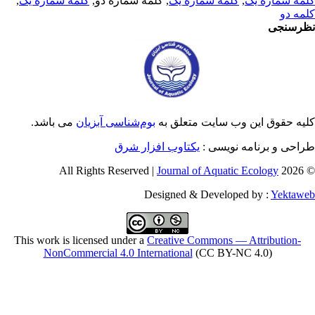
مه شماره یک
,
کلمه شماره یک
, کلمه شماره دو,
کلمه شماره یک
,
مه دو
رسنجی
یه حقوق این وب سایت متعلق به
بوم‌شناسی آبزیان
می باشد.
احی و برنامه نویسی :
یکتاوب افزار شرق
Journal of Aquatic Ecology
© 2026 
Designed & Developed by :
Yektaw
This work is licensed under a
Creative Commons — Attribution-
NonCommercial 4.0 International
(CC BY-NC 4.0)