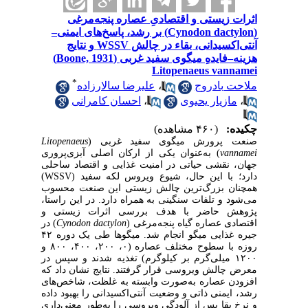
اثرات زیستی و اقتصادیِ عصاره پنجه‌مرغی
(Cynodon dactylon) بر رشد، پاسخ‌های ایمنی–
آنتی‌اکسیدانی، بقاء در چالش WSSV و نتایج
هزینه–فایدهِ میگوی سفید غربی (Boone, 1931)
Litopenaeus vannamei
*
ملاحت بادروج
،
علیرضا سالارزاده
،
مازیار یحیوی
،
احسان کامرانی
چکیده:
(۴۶۰ مشاهده)
صنعت پرورش میگوی سفید غربی (
Litopenaeus
vannamei
) به‌عنوان یکی از ارکان اصلی آبزی‌پروری
جهان، نقشی حیاتی در امنیت غذایی و اقتصاد ساحلی
دارد؛ با این حال، شیوع ویروس لکه سفید (WSSV)
همچنان بزرگ‌ترین چالش زیستی این صنعت محسوب
می‌شود و تلفات سنگینی به همراه دارد. در این راستا،
پژوهش حاضر با هدف بررسی اثرات زیستی و
اقتصادی عصاره گیاه پنجه‌مرغی (
Cynodon dactylon
) در
جیره غذایی میگو انجام شد. میگوها طی یک دوره ۴۲
روزه با سطوح مختلف عصاره (۰، ۲۰۰، ۴۰۰، ۸۰۰ و
۱۲۰۰ میلی‌گرم بر کیلوگرم) تغذیه شدند و سپس در
معرض چالش ویروسی قرار گرفتند. نتایج نشان داد که
افزودن عصاره به‌صورت وابسته به غلظت، شاخص‌های
رشد، ایمنی ذاتی و وضعیت آنتی‌اکسیدانی را بهبود داده
و نرخ بقا پس از آلودگی ویروسی را به‌طور معنی‌داری