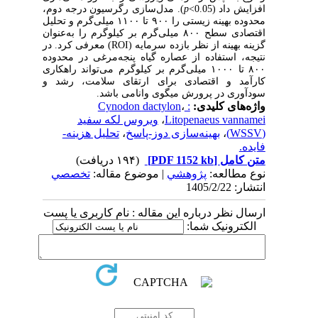
افزایش داد (0.05>
p
). مدل‌سازی رگرسیون درجه دوم،
محدوده بهینه زیستی را ۹۰۰ تا ۱۱۰۰ میلی‌گرم و تحلیل
اقتصادی سطح ۸۰۰ میلی‌گرم بر کیلوگرم را به‌عنوان
گزینه بهینه از نظر بازده سرمایه (ROI) معرفی کرد. در
نتیجه، استفاده از عصاره گیاه پنجه‌مرغی در محدوده
۸۰۰ تا ۱۰۰۰ میلی‌گرم بر کیلوگرم می‌تواند راهکاری
کارآمد و اقتصادی برای ارتقای سلامت، رشد و
سودآوری در پرورش میگوی وانامی باشد.
واژه‌های کلیدی:
: Cynodon dactylon
،
Litopenaeus vannamei
،
ویروس لکه سفید
(WSSV)
،
بهینه‌سازی دوز-پاسخ
،
تحلیل هزینه-
فایده.
متن کامل
[PDF 1152 kb]
(۱۹۴ دریافت)
نوع مطالعه:
پژوهشي
| موضوع مقاله:
تخصصي
انتشار: 1405/2/22
ارسال نظر درباره این مقاله : نام کاربری یا پست
الکترونیک شما: