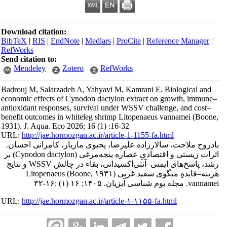
Download citation:
BibTeX
|
RIS
|
EndNote
|
Medlars
|
ProCite
|
Reference Manager
|
RefWorks
Send citation to:
Mendeley
Zotero
RefWorks
Badrouj M, Salarzadeh A, Yahyavi M, Kamrani E. Biological and
economic effects of Cynodon dactylon extract on growth, immune–
antioxidant responses, survival under WSSV challenge, and cost–
benefit outcomes in whiteleg shrimp Litopenaeus vannamei (Boone,
1931). J. Aqua. Eco 2026; 16 (1) :16-32
URL:
http://jae.hormozgan.ac.ir/article-1-1155-fa.html
بادروج ملاحت، سالارزاده علیرضا، یحیوی مازیار، کامرانی احسان.
اثرات زیستی و اقتصادیِ عصاره پنجه‌مرغی (Cynodon dactylon) بر
رشد، پاسخ‌های ایمنی–آنتی‌اکسیدانی، بقاء در چالش WSSV و نتایج
هزینه–فایدهِ میگوی سفید غربی (Boone, ۱۹۳۱) Litopenaeus
vannamei. مجله بوم شناسی آبزیان. ۱۴۰۵; ۱۶ (۱) :۱۶-۳۲
URL:
http://jae.hormozgan.ac.ir/article-۱-۱۱۵۵-fa.html