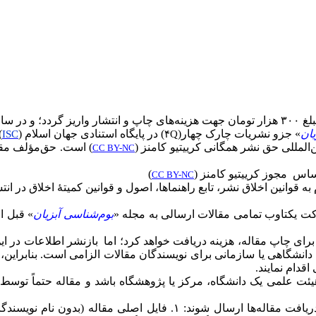
ری نماید.)
یان
»
جزو نشریات چارک چهار(
) در پایگاه استنادی جهان اسلام (
)
ISC
۴
Q
ین‌المللی حق نشر همگانی کرییتیو کامنز (
) است. حق‌مؤلف مقا
CC BY-NC
ساس مجوز کرییتیو کامنز (
)
CC BY-NC
 به قوانین اخلاق نشر، تابع راهنماها، اصول و قوانین کمیتۀ اخلاق در انتش
رکت یکتاوب تمامی مقالات ارسالی به مجله
«
بوم‌شناسی آبزیان
»
قبل ا
 برای چاپ مقاله، هزینه دریافت خواهد کرد؛ اما بازنشر اطلاعات در ای
ه دانشگاهی یا سازمانی برای نویسندگان مقالات الزامی است. بنابرای
اقدام نمایند.
یئت علمی یک دانشگاه، مرکز یا پژوهشگاه باشد و مقاله حتماً توسط 
ه (بدون نام نویسندگان و با رعایت راهنمای نویسندگان و در