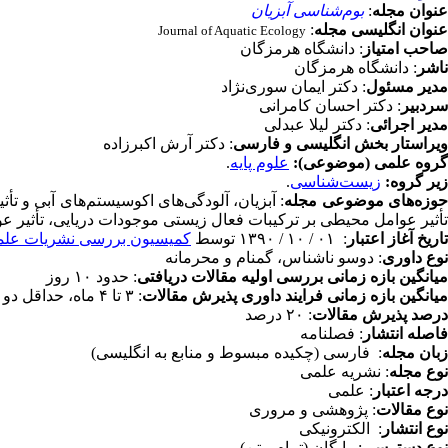
عنوان مجله
:
بوم‌شناسی آبزیان
عنوان انگلیسی مجله
:
Journal of Aquatic Ecology
صاحب امتیاز
: دانشگاه هرمزگان
ناشر
: دانشگاه هرمزگان
مدیر مسئول
: دکتر ایمان سوری‌نژاد
سردبیر
: دکتر احسان کامرانی
مدیر اجرائی
: دکتر لیلا عبدلی
ویراستار بخش انگلیسی و فارسی
:
دکتر آرش اکبرزاده
گروه علمی (موضوعی):
علوم پایه
.
زیر گروه:
زیست‌شناسی
.
وزه‌های موضوعی مجله
: آبزیان، آلودگی‌های اکوسیستم‌های آبی و تأث
تأثیر عوامل محیطی بر ترکیبات فعال زیستی موجودات دریایی، تأثیر عو
تاریخ آغاز اعتبار
: ۰۱ / ۱۰ / ۱۳۹۰ توسط
کمیسیون بررسی نشریات عل
نوع داوری
: دوسو ناشناس، گمنام و محرمانه
میانگین بازه زمانی بررسی اولیه مقالات دریافتی
: حدود ۱۰ روز
میانگین بازه زمانی فرایند داوری پذیرش مقالات
: ۳ تا ۴ ماه، حداقل دو داور
درصد پذیرش مقالات
: ۲۰ درصد
فاصله انتشار
: فصلنامه
زبان مجله
: فارسی (چکیده مبسوط و منابع به انگلیسی)
نوع مجله
:
نشریه علمی
درجه اعتبار
: علمی
نوع مقالات
: پژوهشی و مروری
نوع انتشار
: الکترونیکی
نوع دسترسی
: رایگان (تمام متن)