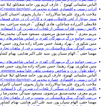
*
الیاس سلیمانی کهنوج
، عارف کریم پور، حامد شعبانلو، لیلا عبد
اثرات زیستی و اقتصادیِ عصاره پنجه‌مرغی (Cynodon dactylon) بر رشد، پاسخ‌های ایمنی–آنتی‌اکسیدانی، بقاء در چالش WSSV و نتایج هزینه–فایدهِ میگوی سفید غربی (Boone, ۱۹۳۱) Litopenaeus vannamei
*
ملاحت بادروج، علیرضا سالارزاده
، مازیار یحیوی، احسان کامرا
سنتز بیوچار از لجن فاضلاب شهری و کارایی آن در حذف فسفات
*
غلامعلی اکبرزاده چماچایی، هادی کوهکن
، فرشته سراجی، محم
پالایش زیستی فلزات سنگین از‎ ‎تلخاب آب شیرین کن با استفاده از ریزجلبک ‌‎ Dunaliella salina
*
مریم معزی
، محمدصدیق مرتضوی، مسعود صیدگر، محمدرضا زاه
بررسی جوامع بزرگ بی‌مهرگان کفزی بر اساس شاخص‌های زیستی
*
متین شکوری
، بهزاد رهنما، حسن نصراله زاده ساروی، حسن ف
بررسی آلودگی میکروپلاستیکی در پوست برخی از ماهیان تجاری
*
مهسا حقی
، الهام نسیان پور، سید علی اکبر هدایتی، بهنام کشا
بررسی جوامع بزرگ بی‌مهرگان کفزی بر اساس شاخص‌های زیستی
متین شکوری، بهزاد رهنما، حسن نصراله زاده ساروی، حسن فضل
رابطه طول- وزن و شاخص وضعیت ماهی حلوا سفید Pampus argenteus صید شده در سواحل استان هرمزگان
الیاس سلیمانی کهنوج، عارف کریم پور، حامد شعبانلو، لیلا عبدل
اثرات زیستی و اقتصادیِ عصاره پنجه‌مرغی (Cynodon dactylon) بر رشد، پاسخ‌های ایمنی–آنتی‌اکسیدانی، بقاء در چالش WSSV و نتایج هزینه–فایدهِ میگوی سفید غربی (Boone, ۱۹۳۱) Litopenaeus vannamei
ملاحت بادروج، علیرضا سالارزاده، مازیار یحیوی، احسان کامران
پالایش زیستی فلزات سنگین از‎ ‎تلخاب آب شیرین کن با استفاده از ریزجلبک ‌‎ Dunaliella salina
مریم معزی، محمدصدیق مرتضوی، مسعود صیدگر، محمدرضا زاهدی
بررسی آلودگی میکروپلاستیکی در پوست برخی از ماهیان تجاری
مهسا حقی، الهام نسیان پور، سید علی اکبر هدایتی، بهنام کشاور