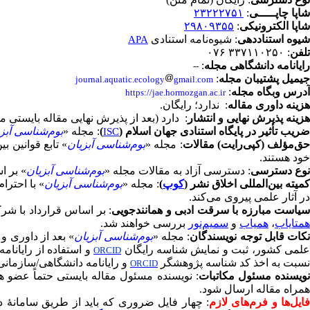
شاپا چاپـــــی
:
۲۳۲۲۲۷۵۱
شاپا الکترونیکی
:
۲۹۸۰۹۳۵۵
شیوه استناددهی
: شیوه‌نامه استنادی
APA
تلفن
: ۳۳۷۱۱۰۲۵۰ ۰۷۶
رایانامه دانشگاهی مجله
:
--
جیمیل پشتیبان مجله
:
journal.aquatic.ecology
gmail.com
آدرس وبگاه مجله
:
https://jae.hormozgan.ac.ir
هزینه داوری مقاله
: ندارد؛ رایگان.
هزینه پذیرش نهایی و انتشار
: دارد (بعد از پذیرش نهایی مقاله بایستی مبلغ ۳۰۰ هزار تومان جهت هزینه‌های چاپ و انتشار واریز گردد؛ و در سامانه مجله بارگذا
ضریب تأثیر در پایگاه استنادی جهان اسلام (
)
: مجله
«
بوم‌شناسی آبز
ISC
ق‌مؤلف (کپی‌رایت) مقالات
: مجله
«
بوم‌شناسی آبزیان
»
تابع قوانین ب
خود هستند.
نوع دسترسی
: دسترسی آزاد به مقالات مجله
«
بوم‌شناسی آبزیان
»
بر ا
کمیته بین‌المللی اخلاق نشر (
کوپ
)
: مجله
«
بوم‌شناسی آبزیان
»
با احترام
در آثار علمی پیروی می‌کند.
یاست مبارزه با سرقت ادبی و همانندجویی
: بر اساس قرارداد با ش
همتایاب
،
همیاب
و
سمیم‌نور
ب
ررسی خواهند شد.
کات قابل توجه نویسندگان
: مجله
«
بوم‌شناسی آبزیان
»
بعد از داوری و
لمی کشور، ثبت و نمایش شناسه رایگان
و
استفاده از رایانام
ORCID
نسبت به اخذ کد شناسه پژوهشگر
و رایانامه دانشگاهی/سازمانی 
ORCID
ویسنده مسئول مکاتبات
: نویسنده مسئول مقاله بایستی حتماً عضو ه
همراه مقاله ارسال شود.
ایل‌ها و فرم‌های لازم
:
چهار فایل ضروری که باید از طریق سامانۀ دریافت مقاله‌ها ارسال شوند: ۱. فایل اصلی مقال