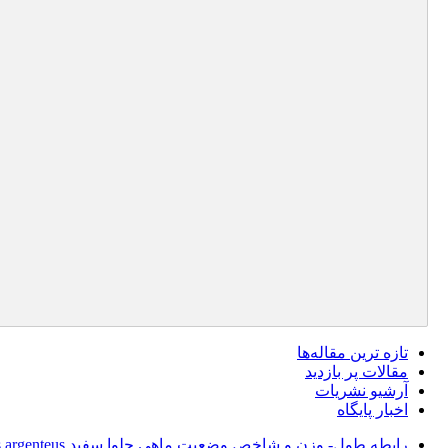
تازه ‌ترین مقاله‌ها
مقالات پر بازدید
آرشیو نشریات
اخبار پایگاه
رابطه طول- وزن و شاخص وضعیت ماهی حلوا سفید Pampus argenteus صید شده در سواحل استان هرمزگان